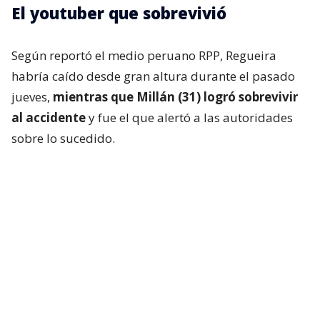
El youtuber que sobrevivió
Según reportó el medio peruano RPP, Regueira
habría caído desde gran altura durante el pasado
jueves,
mientras que Millán (31) logró sobrevivir
al accidente
y fue el que alertó a las autoridades
sobre lo sucedido.
En una primera publicación, el montañista escribió:
“Andrés, gracias por tu compañía durante el viaje a
la Cordillera Blanca. Espero encuentres el descanso
entre las altas costumbres más bellas”.
Asimismo, envió sus condolencias a la familia de su
amigo fallecido y que espera que encuentren
consuelo en que “fue inmensamente feliz haciendo