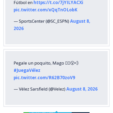
Fútbol en
https://t.co/7jYILYACXi
pic.twitter.com/xQqTnOLobK
— SportsCenter (@SC_ESPN)
August 8,
2026
Pegale un poquito, Mago 🧙‍♂️😮‍💨
#JuegaVélez
pic.twitter.com/R62B70zoV9
— Vélez Sarsfield (@Velez)
August 8, 2026