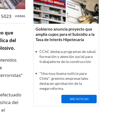
5023
visitas
Gobierno anuncia proyecto que
eo que
amplía cupos para el Subsidio a la
Tasa de Interés Hipotecaria
lica del
losivo.
CChC destaca programas de salud,
formación y atención social para
etenidos
trabajadores de la construcción
e
"Una muy buena noticia para
erroristas”
Chile": gremios empresariales
destacan aprobación de la
megarreforma
o efectuado
MÁS NOTICIAS
sílica del
 el