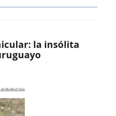
ular: la insólita
 uruguayo
a de BioBioChile