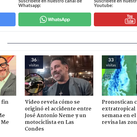
Suscríbete en nuestro canal de
Suscríbete en nuestr
Whatsapp:
Youtube:
36
33
visitas
visitas
 fin
Video revela cómo se
Pronostican c
originó el accidente entre
extratropical
Me
José Antonio Neme y un
semana en el 
. Me
motociclista en Las
revisa las zo
Condes