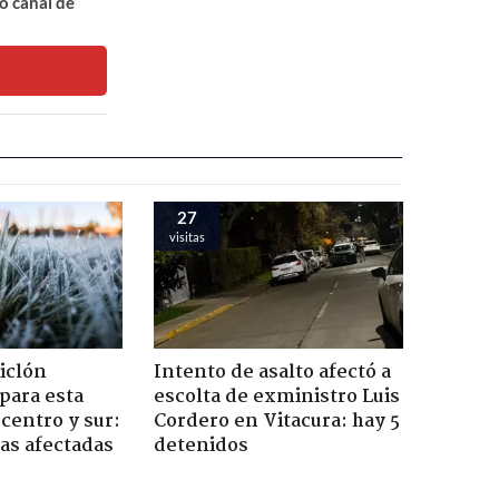
o canal de
27
visitas
iclón
Intento de asalto afectó a
 para esta
escolta de exministro Luis
centro y sur:
Cordero en Vitacura: hay 5
nas afectadas
detenidos