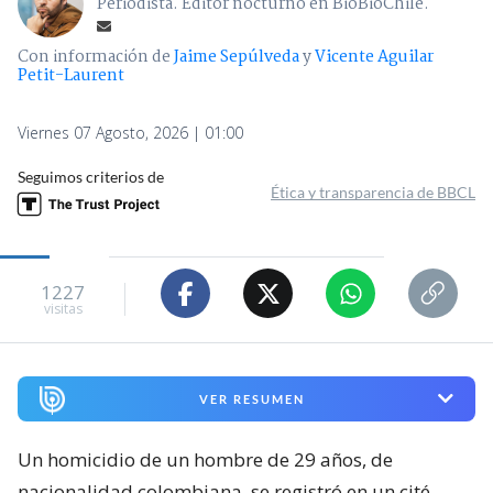
Periodista. Editor nocturno en BioBioChile.
Con información de
Jaime Sepúlveda
y
Vicente Aguilar
Petit-Laurent
Viernes 07 Agosto, 2026 | 01:00
Seguimos criterios de
Ética y transparencia de BBCL
1227
visitas
VER RESUMEN
Un homicidio de un hombre de 29 años, de
nacionalidad colombiana, se registró en un cité