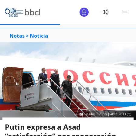
Notas >
Noticia
Vladimir Putin | APEC 2013 (cc)
Putin expresa a Asad
“satisfacción” por cooperación