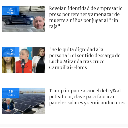
Revelan identidad de empresario
30
visitas
preso por retener y amenazar de
muerte a niños por jugar al "rin
raja"
"Se le quita dignidad a la
22
visitas
persona": el sentido descargo de
Lucho Miranda tras cruce
Campillai-Flores
Trump impone arancel del 15% al
18
visitas
polisilicio, clave para fabricar
paneles solares y semiconductores