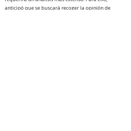
anticipó que se buscará recoger la opinión de
académicos y especialistas técnicos de distintas
posiciones.
“Es un tema país y que requiere nuestra atención”,
sostuvo.
Respecto de los plazos, el ministro indicó que la
intención del Ejecutivo es que la comisión comience
sus labores durante la próxima semana.
Lee también...
Exsubsecretario Rodríguez difunde
nuevos test negativos y redobla
ofensiva por caso drogas