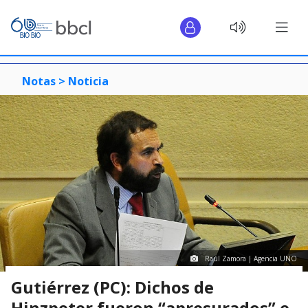
Notas >
Noticia
Raúl Zamora | Agencia UNO
Gutiérrez (PC): Dichos de
Hinzpeter fueron “apresurados” e