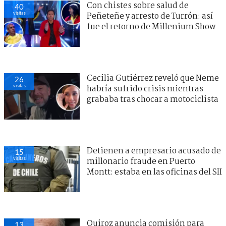
Con chistes sobre salud de
40
visitas
Peñeteñe y arresto de Turrón: así
fue el retorno de Millenium Show
Cecilia Gutiérrez reveló que Neme
26
visitas
habría sufrido crisis mientras
grababa tras chocar a motociclista
Detienen a empresario acusado de
15
visitas
millonario fraude en Puerto
Montt: estaba en las oficinas del SII
Quiroz anuncia comisión para
13