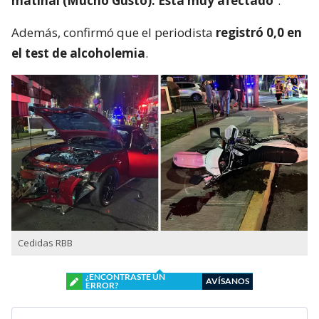
matinal (Mucho Gusto). Está muy afectado
”.
Además, confirmó que el periodista
registró 0,0 en
el test de alcoholemia
.
Cedidas RBB
¿ENCONTRASTE UN
AVÍSANOS
ERROR?