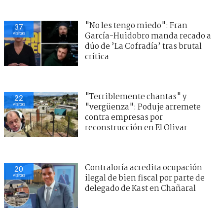
"No les tengo miedo": Fran
37
visitas
García-Huidobro manda recado a
dúo de ’La Cofradía’ tras brutal
crítica
"Terriblemente chantas" y
22
visitas
"vergüenza": Poduje arremete
contra empresas por
reconstrucción en El Olivar
Contraloría acredita ocupación
20
visitas
ilegal de bien fiscal por parte de
delegado de Kast en Chañaral