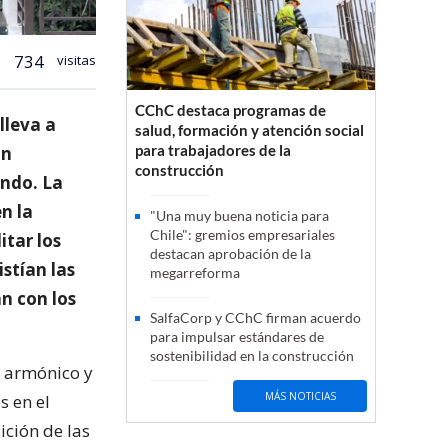
734
visitas
CChC destaca programas de
lleva a
salud, formación y atención social
para trabajadores de la
an
construcción
indo. La
en la
"Una muy buena noticia para
Chile": gremios empresariales
itar los
destacan aprobación de la
stían las
megarreforma
n con los
SalfaCorp y CChC firman acuerdo
para impulsar estándares de
sostenibilidad en la construcción
o armónico y
MÁS NOTICIAS
s en el
ición de las