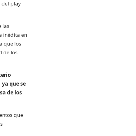
 del play
e las
e inédita en
 a que los
d de los
terio
, ya que se
sa de los
mentos que
as