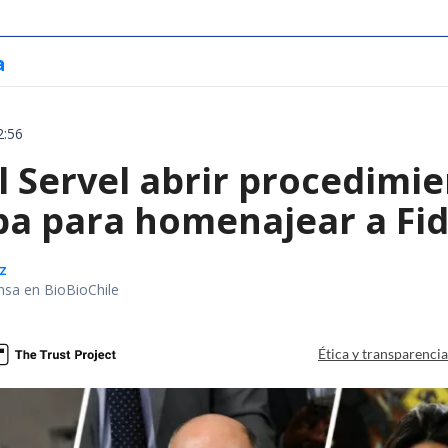
a
2:56
l Servel abrir procedimie
ba para homenajear a Fid
z
nsa en BioBioChile
Ética y transparenci