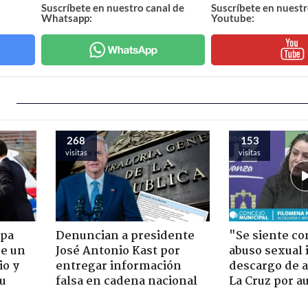
Suscríbete en nuestro canal de
Suscríbete en nuestr
Whatsapp:
Youtube:
268
153
visitas
visitas
apa
Denuncian a presidente
"Se siente co
de un
José Antonio Kast por
abuso sexual i
io y
entregar información
descargo de a
su
falsa en cadena nacional
La Cruz por au