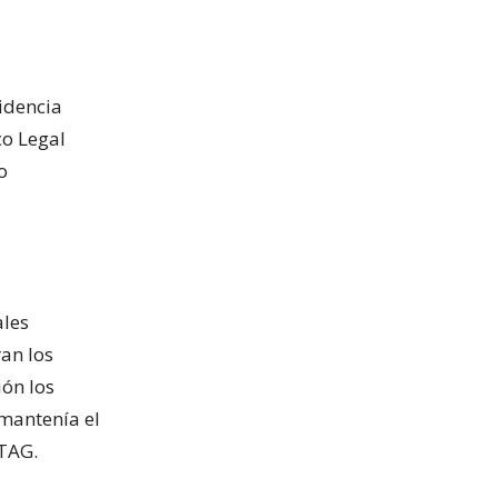
videncia
co Legal
o
ales
an los
ión los
 mantenía el
 TAG.