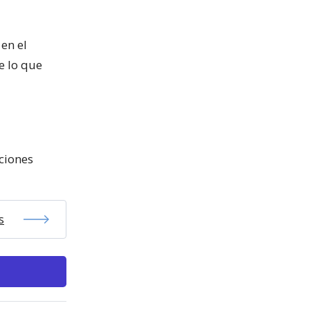
en el
e lo que
ciones
s