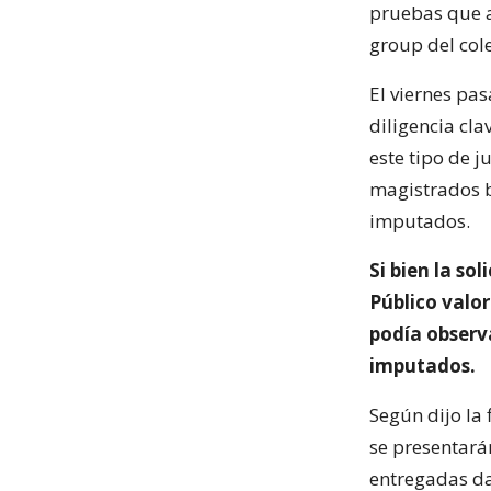
pruebas que a
group del col
El viernes pas
diligencia cla
este tipo de j
magistrados b
imputados.
Si bien la sol
Público valor
podía observa
imputados.
Según dijo la
se presentará
entregadas dan