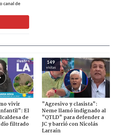
o canal de
149
visitas
mo vivir
"Agresivo y clasista":
nfantil": El
Neme llamó indignado al
lcaldesa de
"QTLD" para defender a
dio filtrado
JC y barrió con Nicolás
Larraín