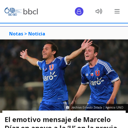
Notas >
Noticia
Archivo Ernesto Zelada | Agencia UNO
El emotivo mensaje de Marcelo
Díaz en apoyo a la ‘U’ en la previa