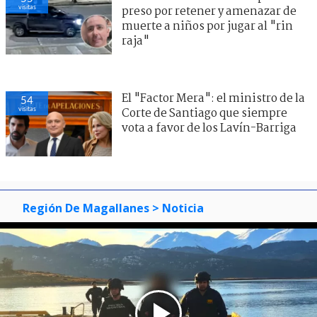
visitas
preso por retener y amenazar de
muerte a niños por jugar al "rin
raja"
El "Factor Mera": el ministro de la
54
visitas
Corte de Santiago que siempre
vota a favor de los Lavín-Barriga
Región De Magallanes
> Noticia