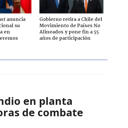
ast anuncia
Gobierno retira a Chile del
ional su
Movimiento de Países No
a en
Alineados y pone fin a 55
Seremos
años de participación
ndio en planta
horas de combate