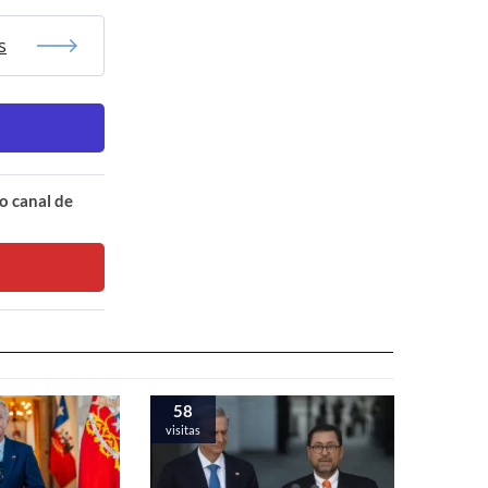
s
o canal de
58
visitas