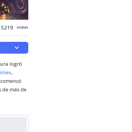
5219
visitas
cura logró
nimex
,
o comenzó
os de más de