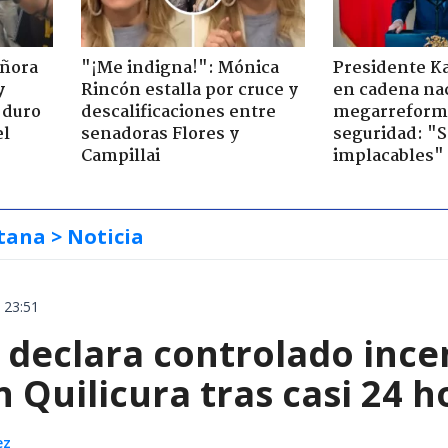
eñora
"¡Me indigna!": Mónica
Presidente K
y
Rincón estalla por cruce y
en cadena nac
 duro
descalificaciones entre
megarreform
el
senadoras Flores y
seguridad: "
Campillai
implacables"
tana
> Noticia
 23:51
declara controlado ince
 Quilicura tras casi 24 
ez