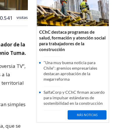
0.541
visitas
CChC destaca programas de
salud, formación y atención social
para trabajadores de la
nador de la
construcción
enio Tuma.
"Una muy buena noticia para
oversia TV”,
Chile": gremios empresariales
 a la
destacan aprobación de la
megarreforma
territorial
SalfaCorp y CChC firman acuerdo
para impulsar estándares de
sostenibilidad en la construcción
eran simples
MÁS NOTICIAS
ta, que se