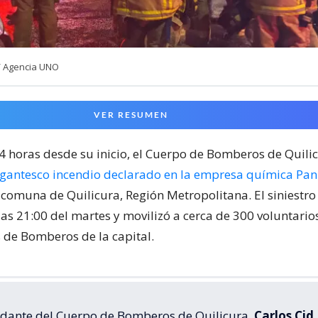
/ Agencia UNO
VER RESUMEN
24 horas desde su inicio, el Cuerpo de Bomberos de Quili
igantesco incendio declarado en la empresa química Pa
 comuna de Quilicura, Región Metropolitana. El siniestr
las 21:00 del martes y movilizó a cerca de 300 voluntari
de Bomberos de la capital.
dante del Cuerpo de Bomberos de Quilicura,
Carlos Cid
,