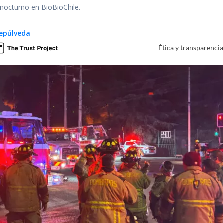
r nocturno en BioBioChile.
epúlveda
Ética y transparenci