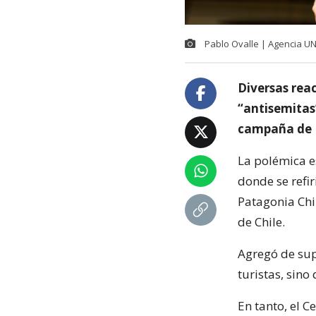
Pablo Ovalle | Agencia U
Diversas rea
“antisemitas
campaña de M
La polémica es
donde se refir
Patagonia Chil
de Chile.
Agregó de sup
turistas, sino
En tanto, el C