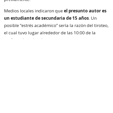
Medios locales indicaron que
el presunto autor es
un estudiante de secundaria de 15 años
. Un
posible “estrés académico” sería la razón del tiroteo,
el cual tuvo lugar alrededor de las 10:00 de la
mañana, hora local.
Las autoridades indicaron que el sospechoso se
encontraba dentro de la sala de computadores del
colegio, identificado por medios locales como la
Escuela Debsirin Nonthaburi,
situada unos 15
kilómetros al noroeste de la capital tailandesa.
Se trata de
un prestigioso centro educativo
para
alumnos de entre 12 y 18 años que pertenece a una
de las redes de escuelas públicas más prestigiosas y