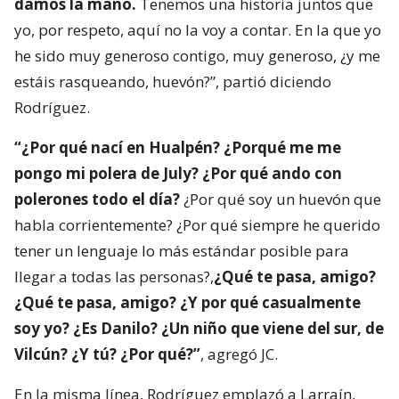
damos la mano.
Tenemos una historia juntos que
yo, por respeto, aquí no la voy a contar. En la que yo
he sido muy generoso contigo, muy generoso, ¿y me
estáis rasqueando, huevón?”, partió diciendo
Rodríguez.
“¿Por qué nací en Hualpén? ¿Porqué me me
pongo mi polera de July? ¿Por qué ando con
polerones todo el día?
¿Por qué soy un huevón que
habla corrientemente? ¿Por qué siempre he querido
tener un lenguaje lo más estándar posible para
llegar a todas las personas?,
¿Qué te pasa, amigo?
¿Qué te pasa, amigo? ¿Y por qué casualmente
soy yo? ¿Es Danilo? ¿Un niño que viene del sur, de
Vilcún? ¿Y tú? ¿Por qué?”
, agregó JC.
En la misma línea, Rodríguez emplazó a Larraín,