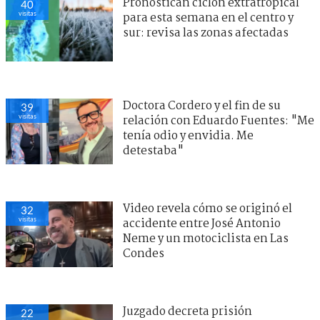
Pronostican ciclón extratropical
40
visitas
para esta semana en el centro y
sur: revisa las zonas afectadas
Doctora Cordero y el fin de su
39
visitas
relación con Eduardo Fuentes: "Me
tenía odio y envidia. Me
detestaba"
Video revela cómo se originó el
32
visitas
accidente entre José Antonio
Neme y un motociclista en Las
Condes
Juzgado decreta prisión
22