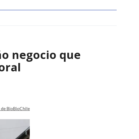
ño negocio que
oral
a de BioBioChile