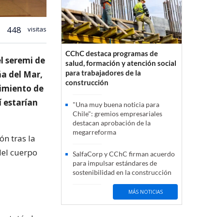
448
visitas
CChC destaca programas de
el seremi de
salud, formación y atención social
para trabajadores de la
ña del Mar,
construcción
limiento de
í estarían
"Una muy buena noticia para
Chile": gremios empresariales
destacan aprobación de la
megarreforma
ón tras la
del cuerpo
SalfaCorp y CChC firman acuerdo
para impulsar estándares de
sostenibilidad en la construcción
MÁS NOTICIAS