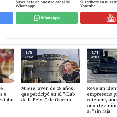
Suscríbete en nuestro canal de
Suscríbete en nuestr
Whatsapp:
Youtube:
178
171
visitas
visitas
de
Muere joven de 28 años
Revelan iden
s e
que participó en el "Club
empresario p
estafa:
de la Pelea" de Osorno
retener y am
muerte a niño
al "rin raja"