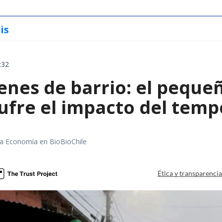
is
:32
enes de barrio: el peque
ufre el impacto del temp
rea Economía en BioBioChile
Ética y transparenci