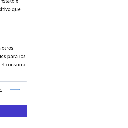
nstató el
sitivo que
.
 otros
les para los
r el consumo
s