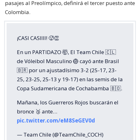
pasajes al Preolímpico, definirá el tercer puesto ante
Colombia.
¡CASI CASIIII! 🥵👏
En un PARTIDAZO 🤯, El Team Chile 🇨🇱
de Vóleibol Masculino 🏐 cayó ante Brasil
🇧🇷 por un ajustadísimo 3-2 (25-17, 23-
25, 23-25, 25-13 y 19-17) en las semis de la
Copa Sudamericana de Cochabamba 🇧🇴.
Mañana, los Guerreros Rojos buscarán el
bronce 🥉 ante…
pic.twitter.com/eM8SeGEV0d
— Team Chile (@TeamChile_COCH)