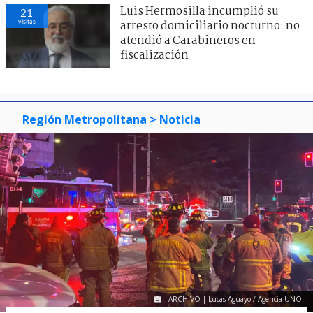
Luis Hermosilla incumplió su
21
visitas
arresto domiciliario nocturno: no
atendió a Carabineros en
fiscalización
Región Metropolitana
> Noticia
ARCHIVO | Lucas Aguayo / Agencia UNO