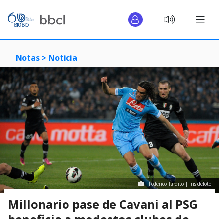
Notas >
Noticia
Federico Tardito | Insidefoto
Millonario pase de Cavani al PSG
beneficia a modestos clubes de