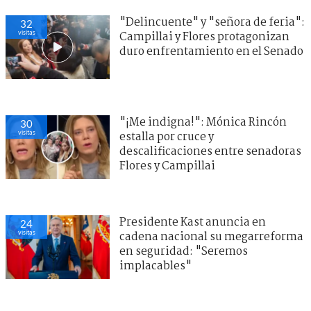
"Delincuente" y "señora de feria":
32
visitas
Campillai y Flores protagonizan
duro enfrentamiento en el Senado
"¡Me indigna!": Mónica Rincón
30
visitas
estalla por cruce y
descalificaciones entre senadoras
Flores y Campillai
Presidente Kast anuncia en
24
visitas
cadena nacional su megarreforma
en seguridad: "Seremos
implacables"