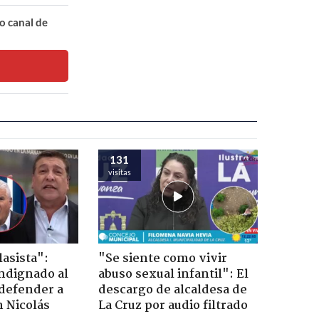
o canal de
131
visitas
lasista":
"Se siente como vivir
ndignado al
abuso sexual infantil": El
defender a
descargo de alcaldesa de
n Nicolás
La Cruz por audio filtrado