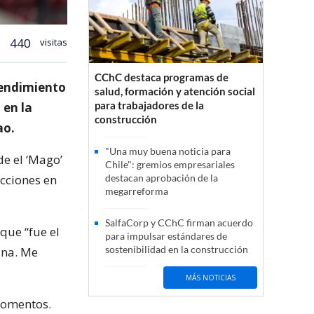
440
visitas
CChC destaca programas de
 rendimiento
salud, formación y atención social
para trabajadores de la
 en la
construcción
ao.
"Una muy buena noticia para
de el ‘Mago’
Chile": gremios empresariales
acciones en
destacan aprobación de la
megarreforma
SalfaCorp y CChC firman acuerdo
 que “fue el
para impulsar estándares de
sostenibilidad en la construcción
ina. Me
MÁS NOTICIAS
momentos.