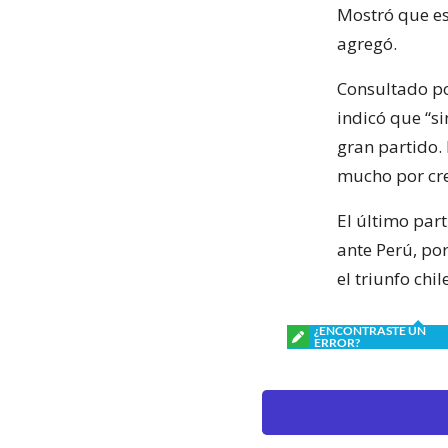
Mostró que es
agregó.
Consultado po
indicó que “s
gran partido.
mucho por cre
El último part
ante Perú, por
el triunfo chi
¿ENCONTRASTE UN
ERROR?