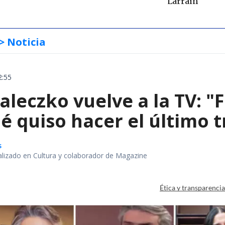
Larraín
> Noticia
2:55
leczko vuelve a la TV: "
é quiso hacer el último 
s
alizado en Cultura y colaborador de Magazine
Ética y transparenci