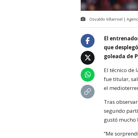
Osvaldo Villarroel | Agen
El entrenador
que desplegó 
goleada de Pa
El técnico de 
fue titular, s
el medioterren
Tras observar 
segundo parti
gustó mucho l
“Me sorprend