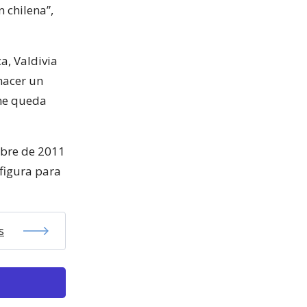
 chilena”,
a, Valdivia
hacer un
 me queda
tubre de 2011
 figura para
s