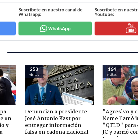
Suscríbete en nuestro canal de
Suscríbete en nuestr
Whatsapp:
Youtube:
253
164
visitas
visitas
apa
Denuncian a presidente
"Agresivo y c
de un
José Antonio Kast por
Neme llamó i
io y
entregar información
"QTLD" para 
su
falsa en cadena nacional
JC y barrió co