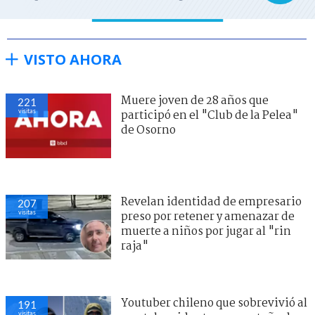
VISTO AHORA
Muere joven de 28 años que
221
visitas
participó en el "Club de la Pelea"
de Osorno
Revelan identidad de empresario
207
visitas
preso por retener y amenazar de
muerte a niños por jugar al "rin
raja"
Youtuber chileno que sobrevivió al
191
visitas