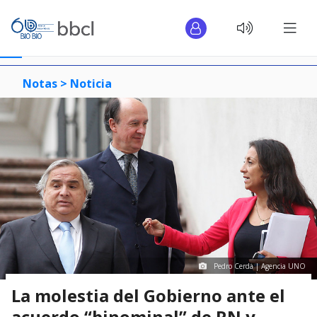
Notas >
Noticia
Pedro Cerda | Agencia UNO
La molestia del Gobierno ante el
acuerdo “binominal” de RN y