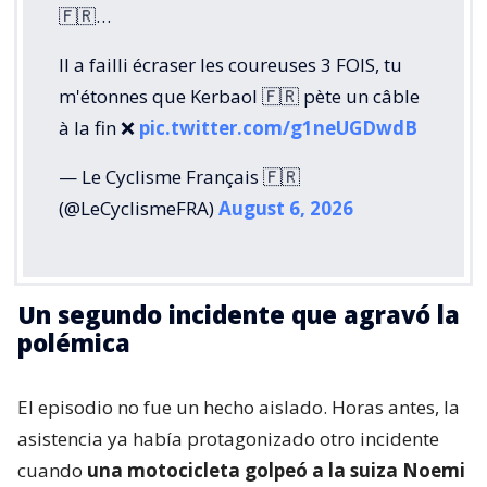
🇫🇷…
Il a failli écraser les coureuses 3 FOIS, tu
m'étonnes que Kerbaol 🇫🇷 pète un câble
à la fin ❌️
pic.twitter.com/g1neUGDwdB
— Le Cyclisme Français 🇫🇷
(@LeCyclismeFRA)
August 6, 2026
Un segundo incidente que agravó la
polémica
El episodio no fue un hecho aislado. Horas antes, la
asistencia ya había protagonizado otro incidente
cuando
una motocicleta golpeó a la suiza Noemi