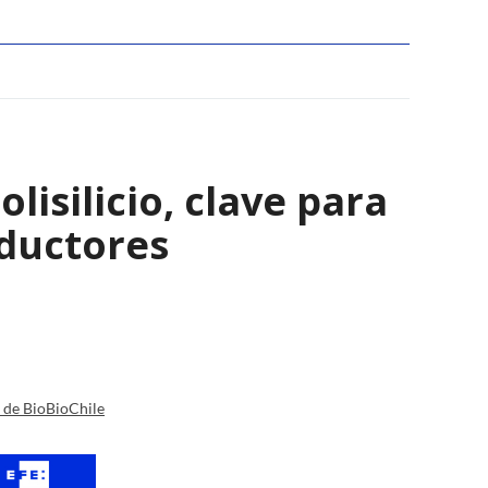
isilicio, clave para
nductores
a de BioBioChile