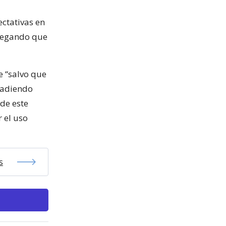
ectativas en
gregando que
e “salvo que
añadiendo
 de este
r el uso
s