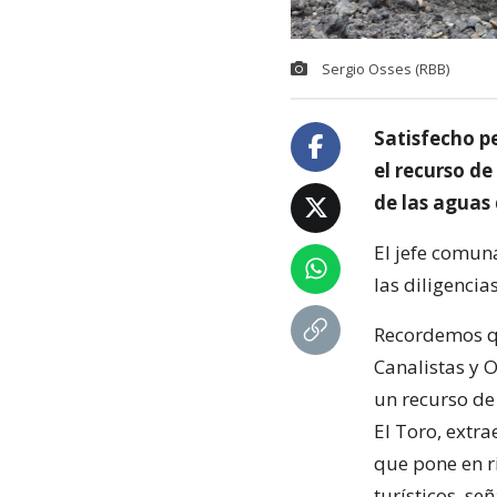
Sergio Osses (RBB)
Satisfecho p
el recurso d
de las aguas
El jefe comun
las diligencia
Recordemos qu
Canalistas y 
un recurso de
El Toro, extr
que pone en ri
turísticos, señ