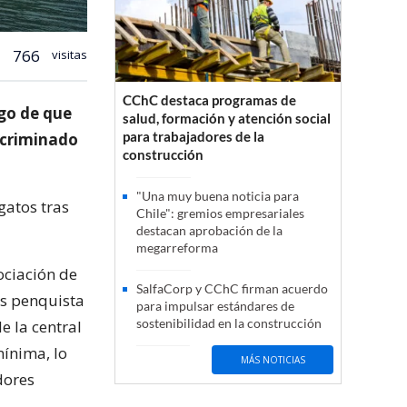
766
visitas
CChC destaca programas de
ego de que
salud, formación y atención social
para trabajadores de la
scriminado
construcción
"Una muy buena noticia para
gatos tras
Chile": gremios empresariales
destacan aprobación de la
megarreforma
ociación de
SalfaCorp y CChC firman acuerdo
es penquista
para impulsar estándares de
sostenibilidad en la construcción
e la central
mínima, lo
MÁS NOTICIAS
dores