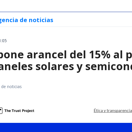
gencia de noticias
1:05
ne arancel del 15% al pol
paneles solares y semico
 de noticias
a
Ética y transparenci