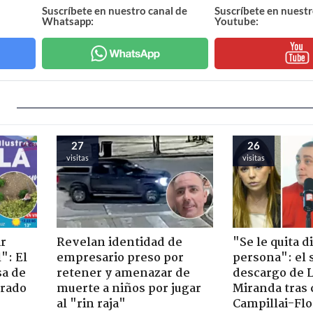
Suscríbete en nuestro canal de
Suscríbete en nuestr
Whatsapp:
Youtube:
27
26
visitas
visitas
ir
Revelan identidad de
"Se le quita d
": El
empresario preso por
persona": el 
sa de
retener y amenazar de
descargo de 
trado
muerte a niños por jugar
Miranda tras 
al "rin raja"
Campillai-Flo