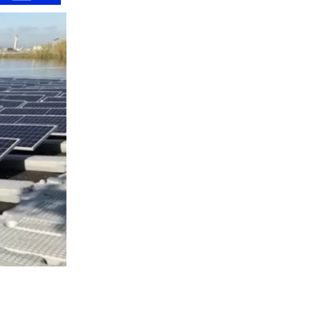
5045
visitas