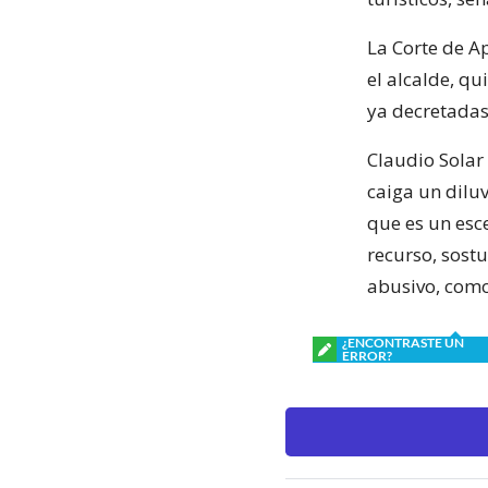
La Corte de Ap
el alcalde, q
ya decretadas
Claudio Solar 
caiga un dilu
que es un esc
recurso, sostu
abusivo, como 
¿ENCONTRASTE UN
ERROR?