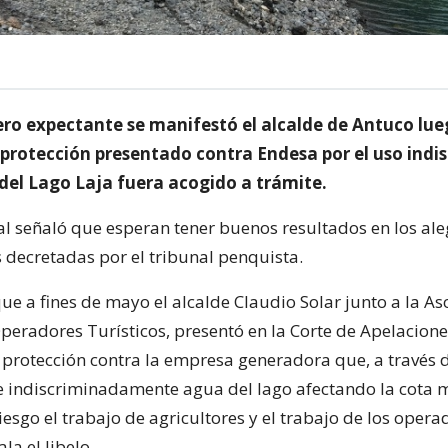
ero expectante se manifestó el alcalde de Antuco lu
e protección presentado contra Endesa por el uso indi
 del Lago Laja fuera acogido a trámite.
al señaló que esperan tener buenos resultados en los ale
s decretadas por el tribunal penquista.
e a fines de mayo el alcalde Claudio Solar junto a la As
Operadores Turísticos, presentó en la Corte de Apelacion
 protección contra la empresa generadora que, a través d
ae indiscriminadamente agua del lago afectando la cota 
esgo el trabajo de agricultores y el trabajo de los opera
ala el libelo.