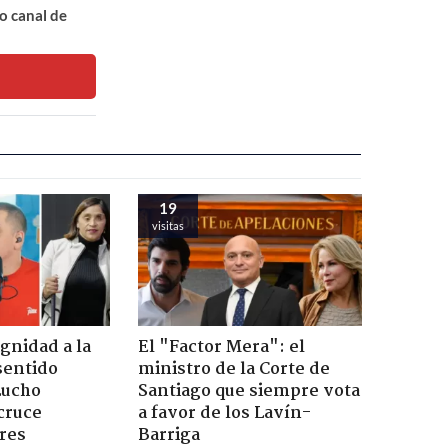
o canal de
19
visitas
ignidad a la
El "Factor Mera": el
sentido
ministro de la Corte de
Lucho
Santiago que siempre vota
cruce
a favor de los Lavín-
res
Barriga