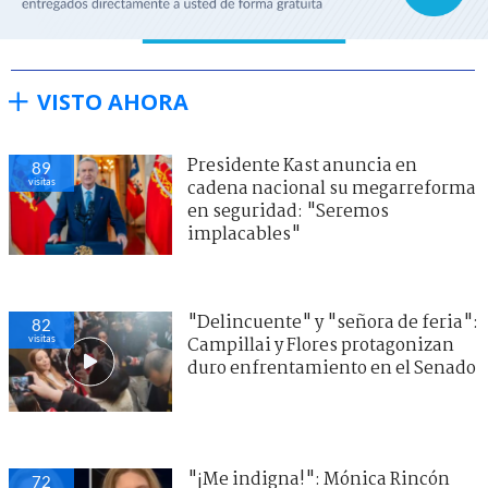
VISTO AHORA
Presidente Kast anuncia en
89
visitas
cadena nacional su megarreforma
en seguridad: "Seremos
implacables"
"Delincuente" y "señora de feria":
82
visitas
Campillai y Flores protagonizan
duro enfrentamiento en el Senado
"¡Me indigna!": Mónica Rincón
72