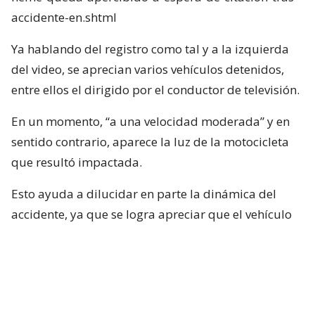
accidente-en.shtml
Ya hablando del registro como tal y a la izquierda
del video, se aprecian varios vehículos detenidos,
entre ellos el dirigido por el conductor de televisión.
En un momento, “a una velocidad moderada” y en
sentido contrario, aparece la luz de la motocicleta
que resultó impactada.
Esto ayuda a dilucidar en parte la dinámica del
accidente, ya que se logra apreciar que el vehículo
rojo en el que se desplazaba el conductor de Mucho
Gusto estaba detenido, pero lo que falta por
dilucidar es si Neme habría puesto en marcha su
vehículo con luz roja.