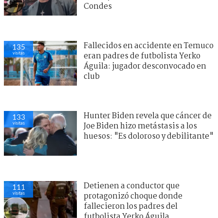
Condes
Fallecidos en accidente en Temuco
135
visitas
eran padres de futbolista Yerko
Águila: jugador desconvocado en
club
Hunter Biden revela que cáncer de
133
visitas
Joe Biden hizo metástasis a los
huesos: "Es doloroso y debilitante"
Detienen a conductor que
111
visitas
protagonizó choque donde
fallecieron los padres del
futbolista Yerko Águila