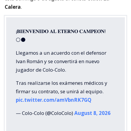
Calera
.
¡𝐁𝐈𝐄𝐍𝐕𝐄𝐍𝐈𝐃𝐎 𝐀𝐋 𝐄𝐓𝐄𝐑𝐍𝐎 𝐂𝐀𝐌𝐏𝐄𝐎́𝐍!
⚪⚫
Llegamos a un acuerdo con el defensor
Ivan Román y se convertirá en nuevo
jugador de Colo-Colo.
Tras realizarse los exámenes médicos y
firmar su contrato, se unirá al equipo.
pic.twitter.com/amVbnRK7GQ
— Colo-Colo (@ColoColo)
August 8, 2026