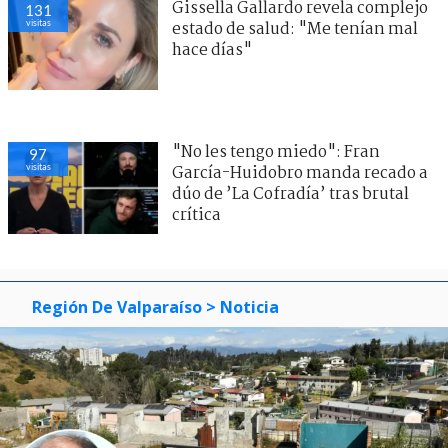
Gissella Gallardo revela complejo
131
visitas
estado de salud: "Me tenían mal
hace días"
"No les tengo miedo": Fran
97
visitas
García-Huidobro manda recado a
dúo de ’La Cofradía’ tras brutal
crítica
Región De Valparaíso
> Noticia