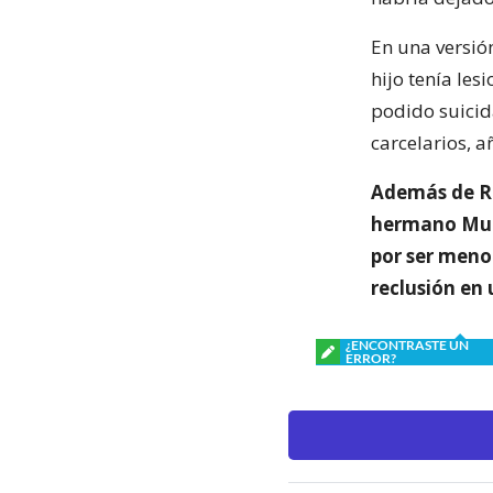
En una versió
hijo tenía les
podido suicid
carcelarios, 
Además de Ra
hermano Muke
por ser meno
reclusión en
¿ENCONTRASTE UN
ERROR?