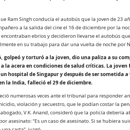
e Ram Singh conducía el autobús que la joven de 23 a
pañero a la salida del cine el 16 de diciembre por la noc
 encontraban ebrios y decidieron llevarse el autobús qu
lmente en su trabajo para dar una vuelta de noche por N
ó, golpeó y torturó a la joven, dio una paliza a su co
 a la acera en condiciones de salud críticas. La joven 
 un hospital de Singapur y después de ser sometida a 
n la India, falleció el 29 de diciembre.
ció numerosas veces ante el tribunal para responder an
icidio, violación y secuestro, que le podían costar la pe
u abogado, V.K. Anand, consideró que la policía debería a
por asesinato: “Es un caso de asesinato. Si se hubiera su
 una carta”, juzgó.