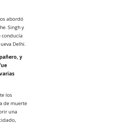
ños abordó
he. Singh y
e conducía
ueva Delhi.
mpañero, y
fue
varias
te los
na de muerte
brir una
icidado,