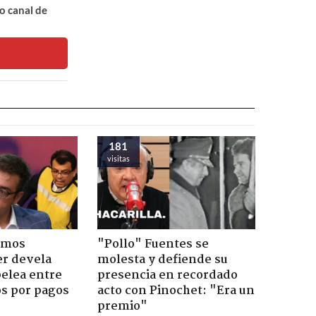
o canal de
181
visitas
emos
"Pollo" Fuentes se
er devela
molesta y defiende su
pelea entre
presencia en recordado
os por pagos
acto con Pinochet: "Era un
premio"