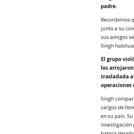
padre.
Recordemos qu
junto a su com
sus amigos se
Singh habitua
El grupo viol
los arrojaron
trasladada a
operaciones e
Singh compare
cargos de hom
en su país. S
investigación 
habría dejado