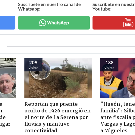
Suscríbete en nuestro canal de
Suscríbete en nuestr
Whatsapp:
Youtube:
209
188
visitas
visitas
e
Reportan que puente
"Hueón, ten
or
oculto de 1926 emergió en
familia": Silb
 de
el norte de La Serena por
ante fiscalía 
jugar
lluvias y mantuvo
Vargas y Lag
conectividad
a Migueles