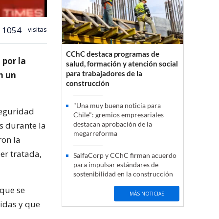
1054
visitas
CChC destaca programas de
 por la
salud, formación y atención social
para trabajadores de la
n un
construcción
"Una muy buena noticia para
seguridad
Chile": gremios empresariales
s durante la
destacan aprobación de la
megarreforma
ron la
er tratada,
SalfaCorp y CChC firman acuerdo
para impulsar estándares de
sostenibilidad en la construcción
 que se
MÁS NOTICIAS
idas y que