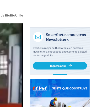
a de BioBioChile