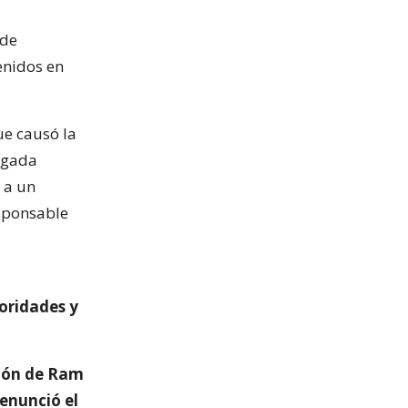
 de
enidos en
ue causó la
ugada
 a un
esponsable
oridades y
ción de Ram
denunció el