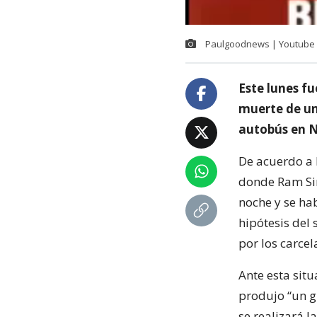
Paulgoodnews | Youtube
Este lunes fu
muerte de u
autobús en N
De acuerdo a 
donde Ram Sin
noche y se ha
hipótesis del
por los carcel
Ante esta situ
produjo “un g
se realizará l