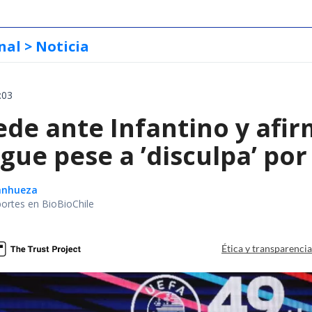
nal
> Noticia
:03
de ante Infantino y afir
gue pese a ’disculpa’ por
Sanhueza
portes en BioBioChile
Ética y transparenci