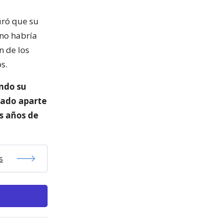
uró que su
“no habría
n de los
s.
ndo su
gado aparte
s años de
s