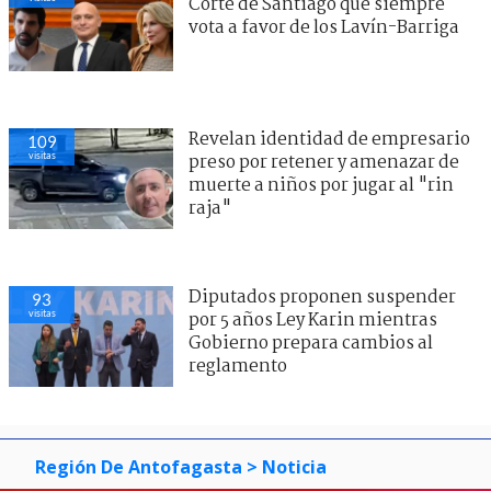
Corte de Santiago que siempre
vota a favor de los Lavín-Barriga
Revelan identidad de empresario
109
visitas
preso por retener y amenazar de
muerte a niños por jugar al "rin
raja"
Diputados proponen suspender
93
visitas
por 5 años Ley Karin mientras
Gobierno prepara cambios al
reglamento
Región De Antofagasta
> Noticia