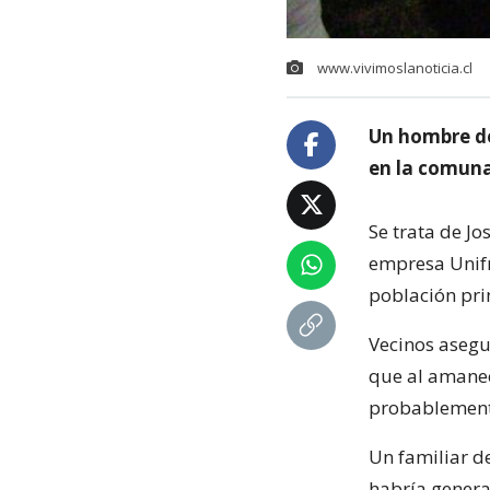
www.vivimoslanoticia.cl
Un hombre de
en la comuna
Se trata de J
empresa Unifru
población prin
Vecinos asegu
que al amanec
probablemente
Un familiar de
habría genera