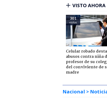
VISTO AHORA
301
visitas
Celular robado dest
abusos contra niña 
profesor de su coleg
del conviviente de 
madre
Nacional
> Notici