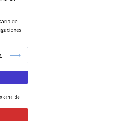
saría de
tigaciones
s
o canal de