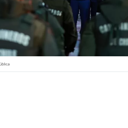
ública
VER RESUMEN
a reforma constitucional. El eje apunta a crear un estado 
para enfrentar el crimen organizado, levantar inteligenci