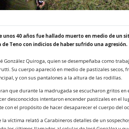
 unos 40 años fue hallado muerto en medio de un sit
 de Teno con indicios de haber sufrido una agresión.
osé González Quiroga, quien se desempeñaba como trabaj
tti. Su cuerpo apareció en medio de pastizales secos, fr
cipal, y con sus pantalones a la altura de las rodillas.
ran que durante la madrugada se escucharon gritos en e
er desconocidos intentaron encender pastizales en el lu
 con el propósito de hacer desaparecer el cuerpo del oc
 la víctima relató a Carabineros detalles de un sospechos
do los últimos llamados al celular de José González y que