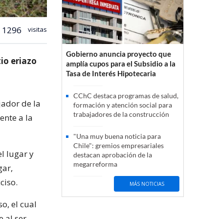
1296
visitas
Gobierno anuncia proyecto que
io eriazo
amplía cupos para el Subsidio a la
Tasa de Interés Hipotecaria
CChC destaca programas de salud,
ador de la
formación y atención social para
trabajadores de la construcción
ente a la
"Una muy buena noticia para
Chile": gremios empresariales
l lugar y
destacan aprobación de la
megarreforma
gar,
ciso.
MÁS NOTICIAS
o, el cual
 al ser