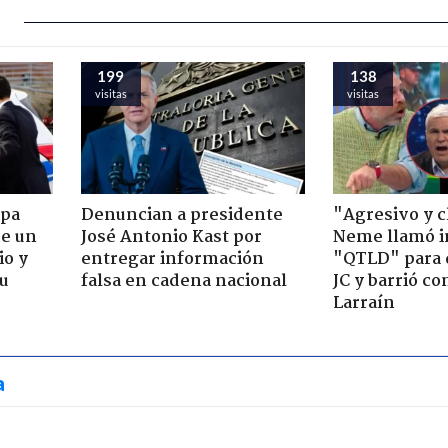
199
138
visitas
visitas
apa
Denuncian a presidente
"Agresivo y c
de un
José Antonio Kast por
Neme llamó i
io y
entregar información
"QTLD" para 
su
falsa en cadena nacional
JC y barrió co
Larraín
a