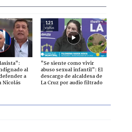
121
visitas
lasista":
"Se siente como vivir
ndignado al
abuso sexual infantil": El
defender a
descargo de alcaldesa de
n Nicolás
La Cruz por audio filtrado