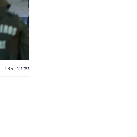
135
visitas
de
a en zonas