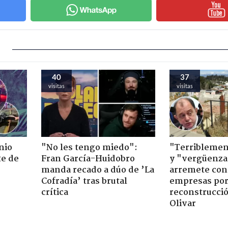
40
37
visitas
visitas
nio
"No les tengo miedo":
"Terriblemen
te de
Fran García-Huidobro
y "vergüenza
manda recado a dúo de ’La
arremete con
Cofradía’ tras brutal
empresas po
crítica
reconstrucció
Olivar