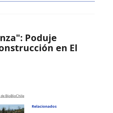
nza": Poduje
nstrucción en El
a de BioBioChile
Relacionados