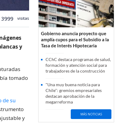
3999
visitas
Gobierno anuncia proyecto que
imágenes
amplía cupos para el Subsidio a la
Tasa de Interés Hipotecaria
blancas y
CChC destaca programas de salud,
formación y atención social para
apturadas
trabajadores de la construcción
había tomado
"Una muy buena noticia para
Chile": gremios empresariales
destacan aprobación de la
 de su
megarreforma
instrumento
MÁS NOTICIAS
justable y