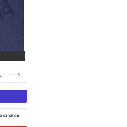
s
o canal de