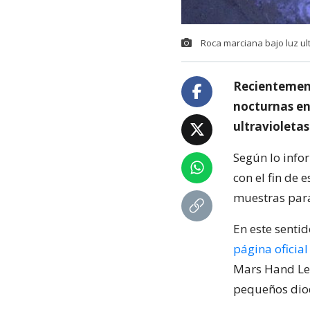
Roca marciana bajo luz ul
Recientement
nocturnas en
ultravioletas
Según lo info
con el fin de 
muestras par
En este senti
página oficia
Mars Hand Len
pequeños diod