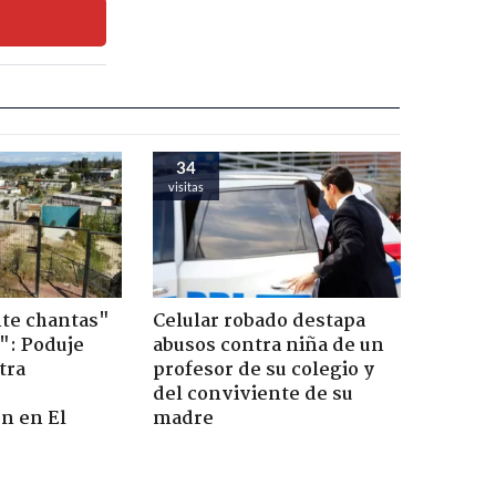
34
visitas
te chantas"
Celular robado destapa
": Poduje
abusos contra niña de un
tra
profesor de su colegio y
r
del conviviente de su
n en El
madre