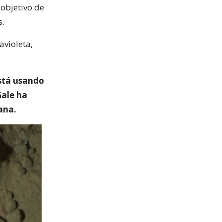
 objetivo de
s.
avioleta,
está usando
Gale ha
ana.