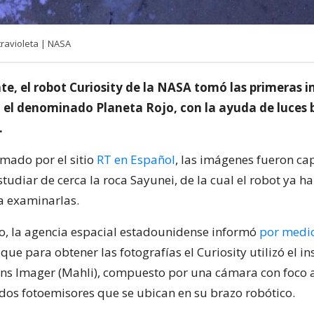
travioleta | NASA
e, el robot Curiosity de la NASA tomó las primeras 
 el denominado Planeta Rojo, con la ayuda de luces 
.
rmado por el sitio
RT en Español
, las imágenes fueron c
estudiar de cerca la roca Sayunei, de la cual el robot ya 
a examinarlas.
do, la agencia espacial estadounidense informó
por medio
l
que para obtener las fotografías el Curiosity utilizó el 
s Imager (Mahli), compuesto por una cámara con foco a
os fotoemisores que se ubican en su brazo robótico.