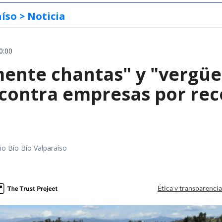
aíso
> Noticia
0:00
mente chantas" y "vergüe
contra empresas por reco
io Bío Bío Valparaíso
a
Ética y transparenci