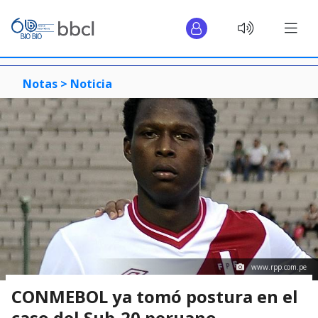
Notas >
Noticia
www.rpp.com.pe
CONMEBOL ya tomó postura en el
caso del Sub-20 peruano