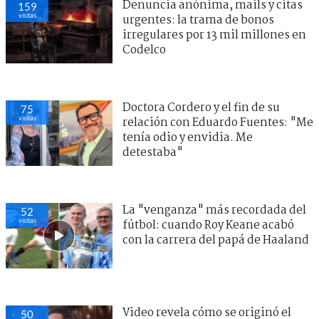
Denuncia anónima, mails y citas
159
visitas
urgentes: la trama de bonos
irregulares por 13 mil millones en
Codelco
Doctora Cordero y el fin de su
75
visitas
relación con Eduardo Fuentes: "Me
tenía odio y envidia. Me
detestaba"
La "venganza" más recordada del
52
visitas
fútbol: cuando Roy Keane acabó
con la carrera del papá de Haaland
Video revela cómo se originó el
50