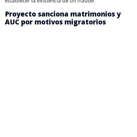
establecer la existencia de un fraude.
Proyecto sanciona matrimonios y
AUC por motivos migratorios
Basándose en el modelo francés, el recién ingresado
proyecto de ley
busca sancionar tanto a quienes
celebren el matrimonio o AUC
con el propósito de
eludir la legislación migratoria
y obtener
indebidamente beneficios de dicha índole, como a
quienes participen en la intermediación,
organización, promoción o facilitación de dichos
vínculos con ánimo de lucro.
Lo anterior, ya que de acuerdo con la iniciativa
presentada por los senadores, el incremento de este
fenómeno no obedecería únicamente a la buena