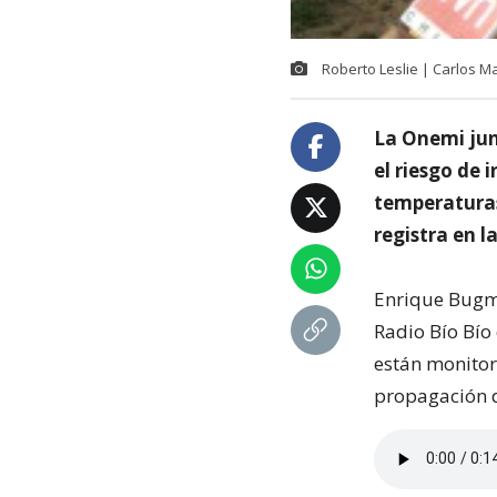
Roberto Leslie | Carlos Ma
La Onemi jun
el riesgo de 
temperaturas
registra en l
Enrique Bugma
Radio Bío Bío
están monitor
propagación d