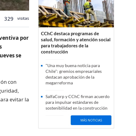
329
visitas
CChC destaca programas de
ventiva por
salud, formación y atención social
para trabajadores de la
s
construcción
jueves se
"Una muy buena noticia para
Chile": gremios empresariales
destacan aprobación de la
ión con
megarreforma
guridad,
SalfaCorp y CChC firman acuerdo
ra evitar la
para impulsar estándares de
sostenibilidad en la construcción
MÁS NOTICIAS