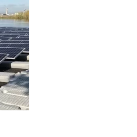
4277
visitas