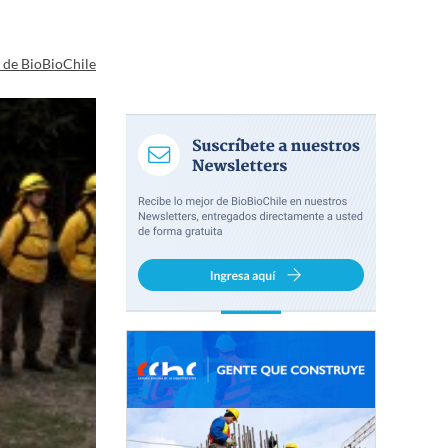
a de BioBioChile