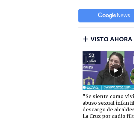
VISTO AHORA
50
visitas
"Se siente como viv
abuso sexual infantil
descargo de alcalde
La Cruz por audio fil