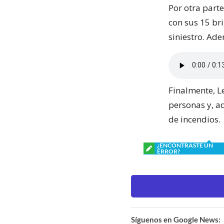
Por otra part
con sus 15 br
siniestro. Ad
Finalmente, L
personas y, a
de incendios.
¿ENCONTRASTE UN
ERROR?
Síguenos en Google News: