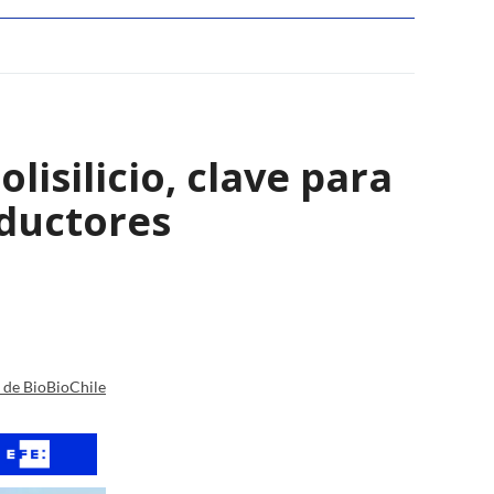
isilicio, clave para
nductores
a de BioBioChile