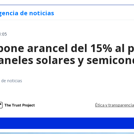
gencia de noticias
1:05
ne arancel del 15% al pol
paneles solares y semico
 de noticias
a
Ética y transparenci