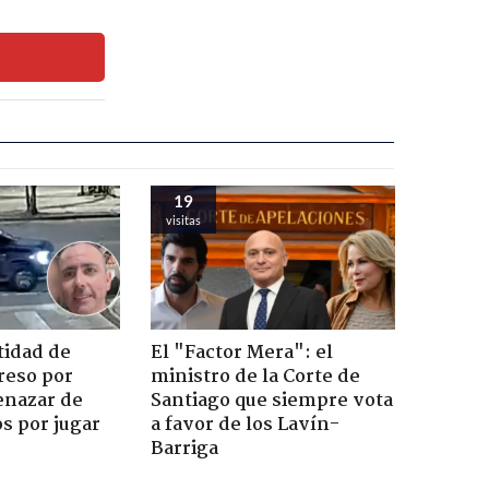
19
visitas
tidad de
El "Factor Mera": el
reso por
ministro de la Corte de
enazar de
Santiago que siempre vota
s por jugar
a favor de los Lavín-
Barriga