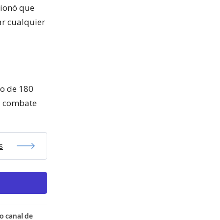
cionó que
ar cualquier
do de 180
el combate
s
o canal de