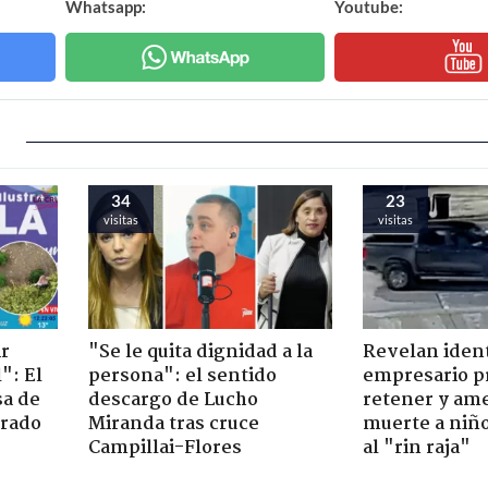
Whatsapp:
Youtube:
34
23
visitas
visitas
ir
"Se le quita dignidad a la
Revelan iden
": El
persona": el sentido
empresario p
sa de
descargo de Lucho
retener y am
trado
Miranda tras cruce
muerte a niño
Campillai-Flores
al "rin raja"