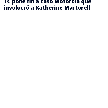
TC pone fin a caso Motorola que
involucró a Katherine Martorell
El caso comenzó luego de que Pegasus, empresa
que perdió la licitación, denunciara presuntas
irregularidades en el proceso de adjudicación y
presentara una querella por delitos como fraude al
Fisco, prevaricación administrativa y falsificación de
instrumento público.
La controversia se centró en un requisito técnico de
las bases de licitación. Pegasus sostuvo que las
cámaras adjudicadas a Motorola no cumplían con
las funciones de “pre y post grabado” exigidas en el
concurso, mientras que Martorell defendió que se
trataba de una diferencia de interpretación y