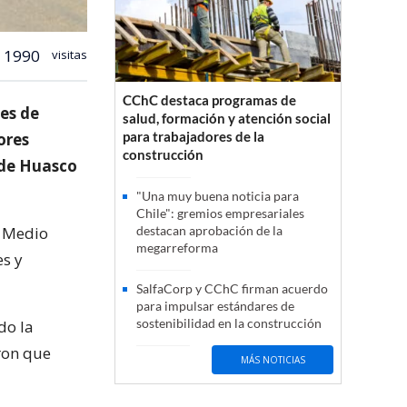
1990
visitas
CChC destaca programas de
es de
salud, formación y atención social
para trabajadores de la
ores
construcción
 de Huasco
"Una muy buena noticia para
Chile": gremios empresariales
e Medio
destacan aprobación de la
megarreforma
s y
SalfaCorp y CChC firman acuerdo
para impulsar estándares de
sostenibilidad en la construcción
do la
aron que
MÁS NOTICIAS