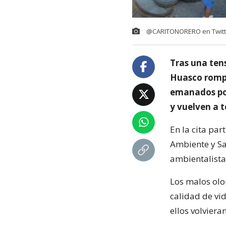
@CARITONORERO en Twitt
Tras una ten
Huasco rompo
emanados por
y vuelven a t
En la cita par
Ambiente y Sa
ambientalista
Los malos olo
calidad de vi
ellos volviera