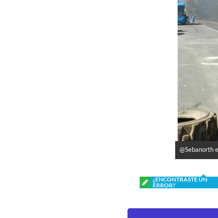
@Sebanorth e
¿ENCONTRASTE UN
ERROR?