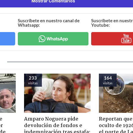
Mostrar Comentarios
Suscríbete en nuestro canal de
Suscríbete en nuestr
Whatsapp:
Youtube:
233
164
visitas
visitas
e
Amparo Noguera pide
Reportan que
or
devolución de fondos e
oculto de 192
 de
indemnización tras estafa:
el norte de L