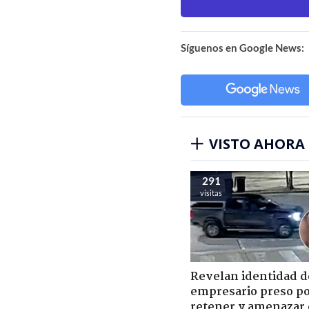
Síguenos en Google News:
VISTO AHORA
291
visitas
Revelan identidad d
empresario preso p
retener y amenazar