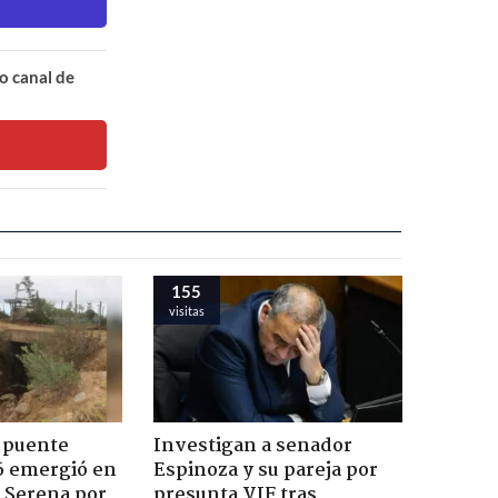
o canal de
155
visitas
 puente
Investigan a senador
6 emergió en
Espinoza y su pareja por
a Serena por
presunta VIF tras