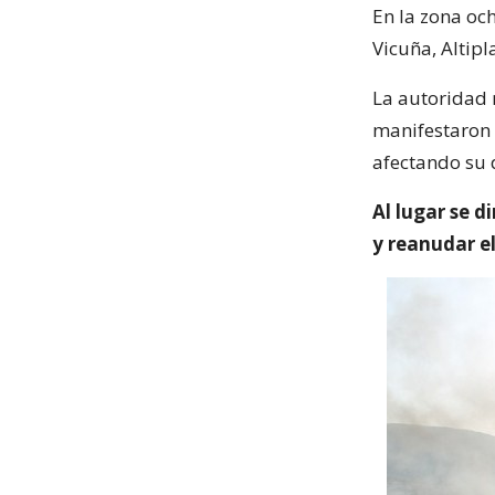
En la zona oc
Vicuña, Altipl
La autoridad r
manifestaron 
afectando su d
Al lugar se d
y reanudar el