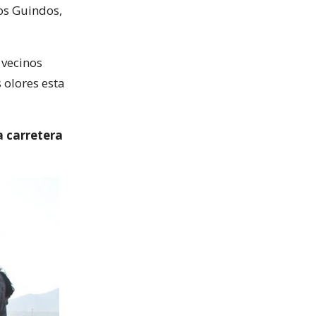
os Guindos,
 vecinos
 olores esta
a carretera