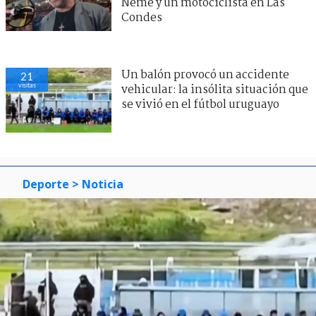
Neme y un motociclista en Las
Condes
Un balón provocó un accidente
21
visitas
vehicular: la insólita situación que
se vivió en el fútbol uruguayo
Deporte
> Noticia