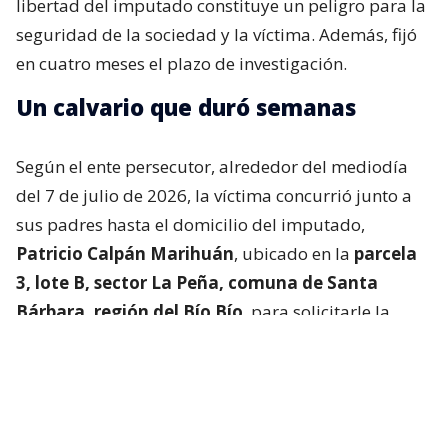
libertad del imputado constituye un peligro para la
seguridad de la sociedad y la víctima. Además, fijó
en cuatro meses el plazo de investigación.
Un calvario que duró semanas
Según el ente persecutor, alrededor del mediodía
del 7 de julio de 2026, la víctima concurrió junto a
sus padres hasta el domicilio del imputado,
Patricio Calpán Marihuán
, ubicado en la
parcela
3, lote B, sector La Peña, comuna de Santa
Bárbara, región del Bío Bío
, para solicitarle la
devolución de una motosierra que le habían
prestado.
El imputado aceptó entregar la especie,
bajo la
condición de que la víctima se quedara a