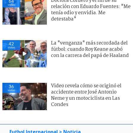
Doctora Cordero y el fin de su
64
visitas
relación con Eduardo Fuentes: "Me
tenía odio y envidia. Me
detestaba"
La "venganza" más recordada del
42
visitas
fútbol: cuando Roy Keane acabó
con la carrera del papá de Haaland
Video revela cómo se originó el
36
visitas
accidente entre José Antonio
Neme y un motociclista en Las
Condes
Futbol Internacional
> Noticia