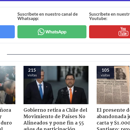
Suscríbete en nuestro canal de
Suscríbete en nuestr
Whatsapp:
Youtube:
215
105
visitas
visitas
eñora
Gobierno retira a Chile del
El presente d
y
Movimiento de Países No
abandonada j
 duro
Alineados y pone fin a 55
carta y $1.00
el
años de participación
Santiago: rev