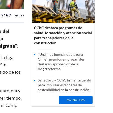
7157
visitas
CChC destaca programas de
a del
salud, formación y atención social
para trabajadores de la
ga
construcción
ulgrana”.
"Una muy buena noticia para
la liga
Chile": gremios empresariales
 Sin
destacan aprobación de la
megarreforma
tido de los
SalfaCorp y CChC firman acuerdo
para impulsar estándares de
sostenibilidad en la construcción
uardiola y
mer tiempo,
MÁS NOTICIAS
n el Camp