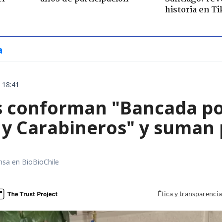
historia en T
a
 18:41
 conforman "Bancada por
 y Carabineros" y suman 
nsa en BioBioChile
Ética y transparenci