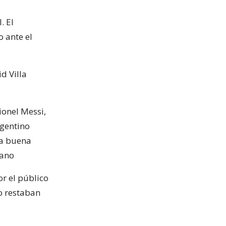
. El
 ante el
d Villa
ionel Messi,
rgentino
na buena
cano
r el público
o restaban