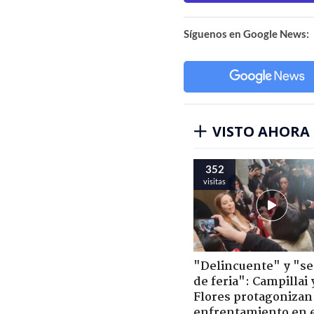
Síguenos en Google News:
VISTO AHORA
352
visitas
"Delincuente" y "s
de feria": Campillai 
Flores protagonizan
enfrentamiento en 