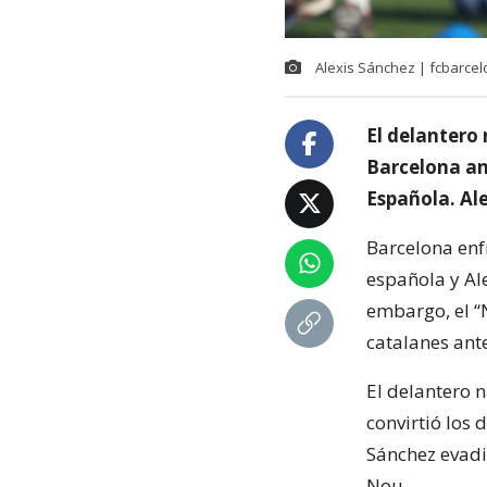
Alexis Sánchez | fcbarce
El delantero
Barcelona an
Española. Al
Barcelona enf
española y Al
embargo, el “
catalanes ante
El delantero 
convirtió los
Sánchez evadi
Nou.