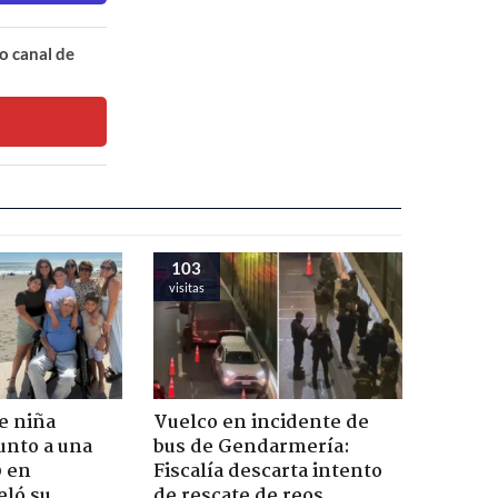
o canal de
103
visitas
e niña
Vuelco en incidente de
unto a una
bus de Gendarmería:
0 en
Fiscalía descarta intento
eló su
de rescate de reos