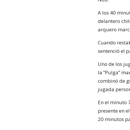
A los 40 minut
delantero chi
arquero marcó
Cuando restab
sentenció el 
Uno de los ju
la “Pulga” ma
combinó de gr
jugada person
En el minuto 
presente en e
20 minutos par