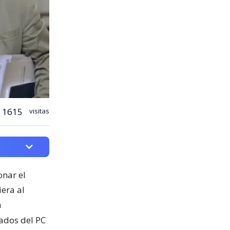
1615
visitas
onar el
era al
n
ados del PC