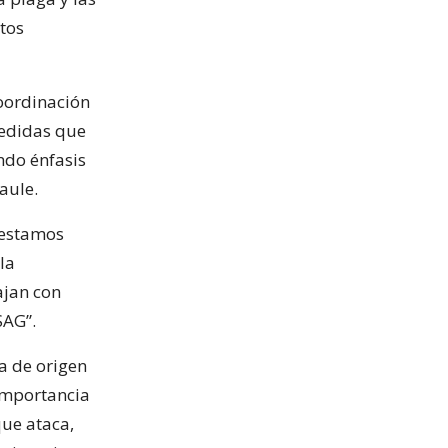
tos
coordinación
 medidas que
endo énfasis
aule.
“estamos
la
ajan con
SAG”.
a de origen
 importancia
que ataca,