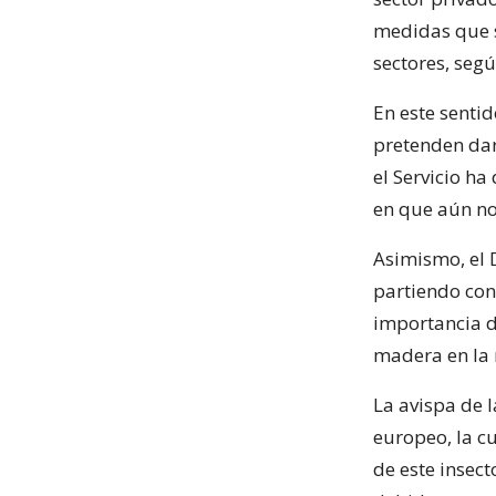
medidas que s
sectores, seg
En este senti
pretenden dar 
el Servicio ha
en que aún no
Asimismo, el 
partiendo con
importancia 
madera en la 
La avispa de 
europeo, la c
de este insect