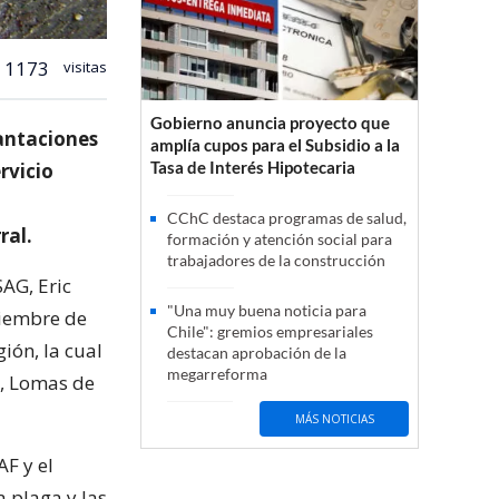
1173
visitas
Gobierno anuncia proyecto que
lantaciones
amplía cupos para el Subsidio a la
Tasa de Interés Hipotecaria
rvicio
CChC destaca programas de salud,
ral.
formación y atención social para
trabajadores de la construcción
SAG, Eric
"Una muy buena noticia para
viembre de
Chile": gremios empresariales
gión, la cual
destacan aprobación de la
megarreforma
o, Lomas de
MÁS NOTICIAS
AF y el
a plaga y las