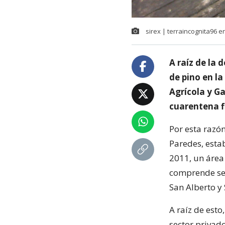
sirex | terraincognita96 en
A raíz de la 
de pino en la
Agrícola y G
cuarentena f
Por esta razón
Paredes, esta
2011, un área 
comprende sec
San Alberto y
A raíz de est
sector privado