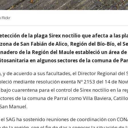
 Flickr
detección de la plaga Sirex noctilio que afecta a las p
 zona de San Fabián de Alico, Región del Bío-Bío, el Se
anadero de la Región del Maule estableció un área de
itosanitaria en algunos sectores de la comuna de Par
, y de acuerdo a sus facultades, el Director Regional del 
bleció mediante resolución exenta Nº 2153 del 14 de No
bajo cuarentena para el control de Sirex noctilio en la re
tores de la comuna de Parral como Villa Baviera, Catill
 San Manuel.
o, el SAG ha sostenido reuniones de coordinación con CON
 de la región, con el fin de dar a conocer la situación de l