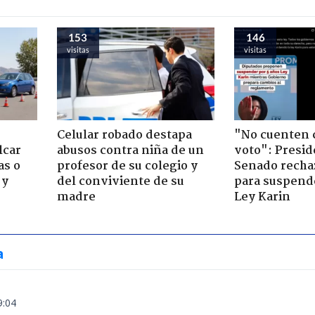
153
146
visitas
visitas
Celular robado destapa
"No cuenten 
lcar
abusos contra niña de un
voto": Presid
as o
profesor de su colegio y
Senado recha
 y
del conviviente de su
para suspende
madre
Ley Karin
a
9:04