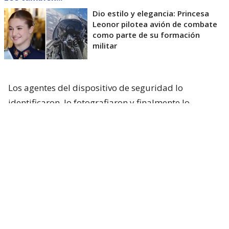
Dio estilo y elegancia: Princesa
Leonor pilotea avión de combate
como parte de su formación
militar
Los agentes del dispositivo de seguridad lo
identificaron, lo fotografiaron y finalmente lo
detuvieron para evaluar la situación. Sin embargo,
la investigación estableció que la princesa Leonor
nunca estuvo en el lugar donde el individuo intentó
encontrarla.
“Me voy a casar con ella”: el hombre
que persiguió a la princesa Leonor