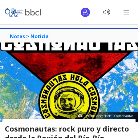
Notas >
Noticia
Portada disco “Hola”|Cosmonautas
Cosmonautas: rock puro y directo
desde la Región del Bío-Bío