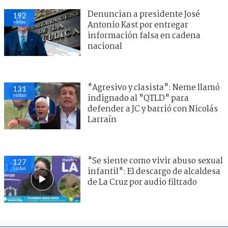
Denuncian a presidente José
192
visitas
Antonio Kast por entregar
información falsa en cadena
nacional
"Agresivo y clasista": Neme llamó
131
visitas
indignado al "QTLD" para
defender a JC y barrió con Nicolás
Larraín
"Se siente como vivir abuso sexual
127
visitas
infantil": El descargo de alcaldesa
de La Cruz por audio filtrado