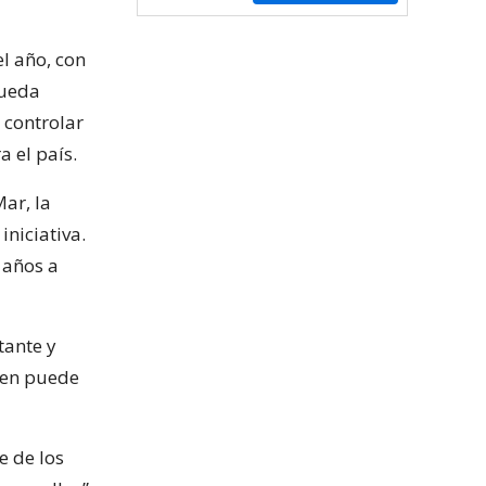
l año, con
pueda
 controlar
 el país.
ar, la
iniciativa.
 años a
tante y
men puede
e de los