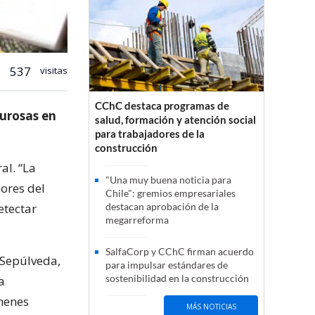
537
visitas
CChC destaca programas de
gurosas en
salud, formación y atención social
para trabajadores de la
construcción
al. “La
"Una muy buena noticia para
dores del
Chile": gremios empresariales
etectar
destacan aprobación de la
megarreforma
SalfaCorp y CChC firman acuerdo
a Sepúlveda,
para impulsar estándares de
sostenibilidad en la construcción
a
ámenes
MÁS NOTICIAS