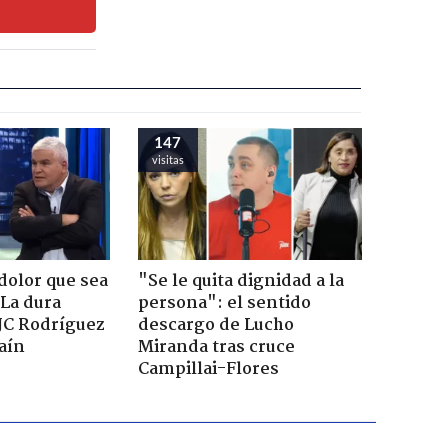
147
visitas
dolor que sea
"Se le quita dignidad a la
 La dura
persona": el sentido
JC Rodríguez
descargo de Lucho
raín
Miranda tras cruce
Campillai-Flores