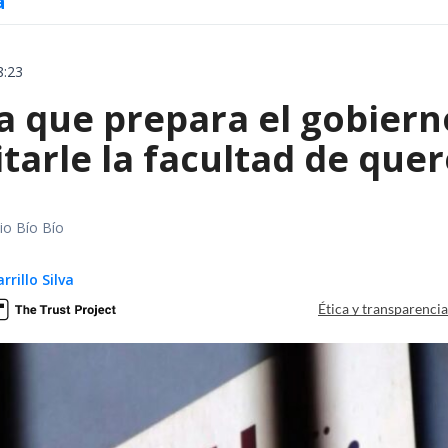
a
8:23
 que prepara el gobierno
tarle la facultad de quer
io Bío Bío
rillo Silva
Ética y transparenci