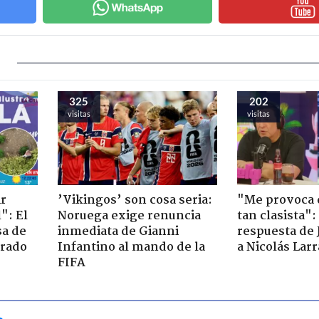
325
202
visitas
visitas
ir
’Vikingos’ son cosa seria:
"Me provoca 
": El
Noruega exige renuncia
tan clasista":
sa de
inmediata de Gianni
respuesta de 
trado
Infantino al mando de la
a Nicolás Lar
FIFA