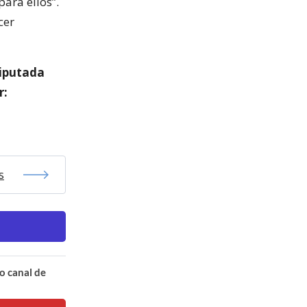
ara ellos”.
cer
diputada
r:
s
o canal de