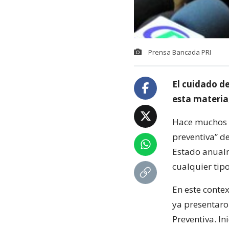
Prensa Bancada PRI
El cuidado de
esta materia,
Hace muchos a
preventiva” d
Estado anualm
cualquier tipo
En este contex
ya presentaro
Preventiva. In