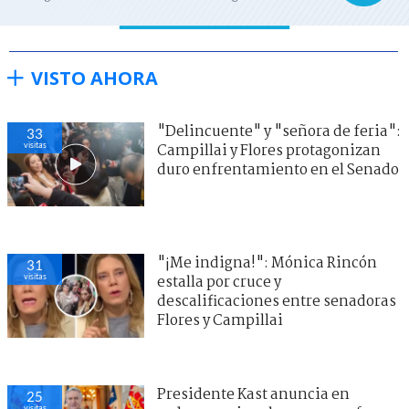
VISTO AHORA
"Delincuente" y "señora de feria":
33
visitas
Campillai y Flores protagonizan
duro enfrentamiento en el Senado
"¡Me indigna!": Mónica Rincón
31
visitas
estalla por cruce y
descalificaciones entre senadoras
Flores y Campillai
Presidente Kast anuncia en
25
visitas