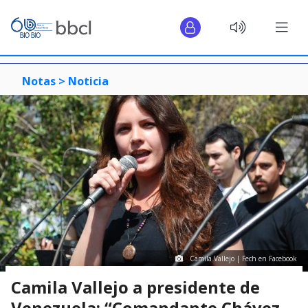
Notas >
Noticia
Camila Vallejo | Fech en Facebook
Camila Vallejo a presidente de
Venezuela: “Comandante Chávez,