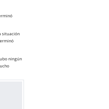
terminó
a situación
terminó
hubo ningún
mucho