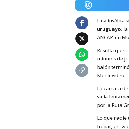
Una insólita s
uruguayo,
la
ANCAP, en Mo
Resulta que s
minutos de ju
balón terminó
Montevideo.
La cámara de 
salía lentame
por la Ruta Gr
Lo que nadie e
frenar, provo