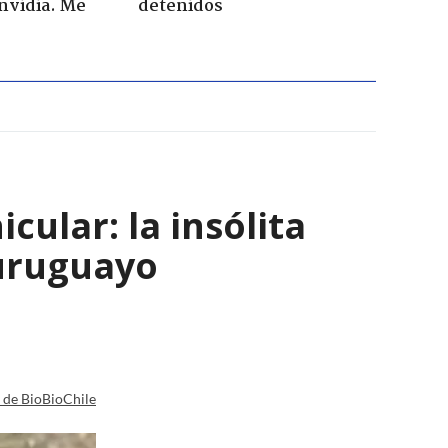
envidia. Me
detenidos
ular: la insólita
 uruguayo
a de BioBioChile