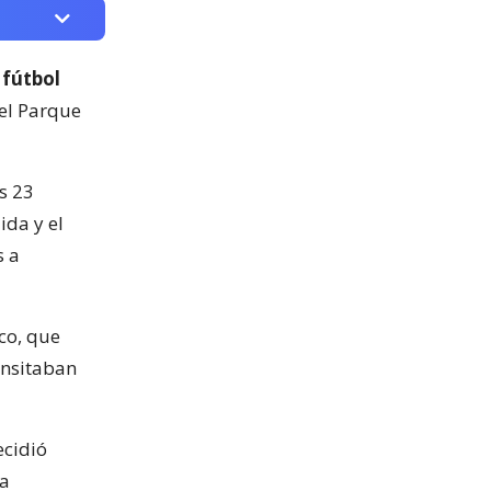
 fútbol
del Parque
s 23
ida y el
s a
co, que
ansitaban
ecidió
la