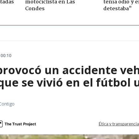
ctadas
motociclista en Las
tenía odio y 
Condes
detestaba"
 00:10
rovocó un accidente vehic
que se vivió en el fútbol
Contigo
Ética y transparenci