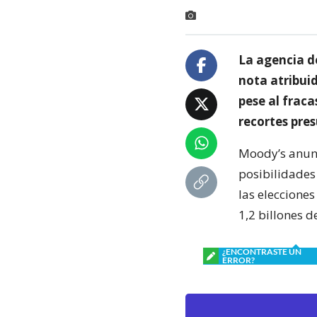
La agencia d
nota atribuid
pese al frac
recortes pre
Moody’s anunc
posibilidades
las eleccione
1,2 billones d
¿ENCONTRASTE UN
ERROR?