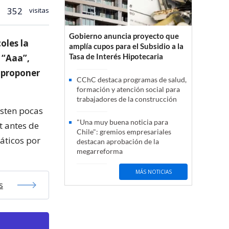
352
visitas
Gobierno anuncia proyecto que
oles la
amplía cupos para el Subsidio a la
Tasa de Interés Hipotecaria
 “Aaa”,
 proponer
CChC destaca programas de salud,
formación y atención social para
trabajadores de la construcción
sten pocas
"Una muy buena noticia para
t antes de
Chile": gremios empresariales
áticos por
destacan aprobación de la
megarreforma
MÁS NOTICIAS
s