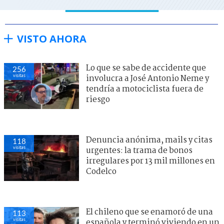
VISTO AHORA
Lo que se sabe de accidente que
256
visitas
involucra a José Antonio Neme y
tendría a motociclista fuera de
riesgo
Denuncia anónima, mails y citas
118
visitas
urgentes: la trama de bonos
irregulares por 13 mil millones en
Codelco
El chileno que se enamoró de una
113
visitas
española y terminó viviendo en un