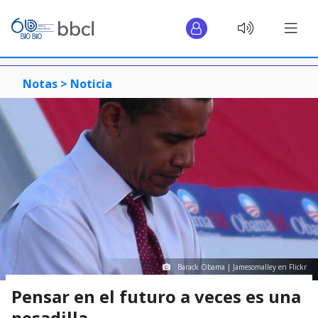
Notas >
Noticia
Barack Obama | Jamesomalley en Flickr
Pensar en el futuro a veces es una
pesadilla