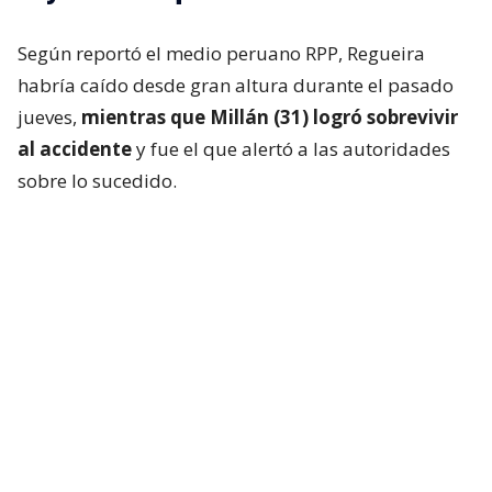
Según reportó el medio peruano RPP, Regueira
habría caído desde gran altura durante el pasado
jueves,
mientras que Millán (31) logró sobrevivir
al accidente
y fue el que alertó a las autoridades
sobre lo sucedido.
En una primera publicación, el montañista escribió:
“Andrés, gracias por tu compañía durante el viaje a
la Cordillera Blanca. Espero encuentres el descanso
entre las altas costumbres más bellas”.
Asimismo, envió sus condolencias a la familia de su
amigo fallecido y que espera que encuentren
consuelo en que “fue inmensamente feliz haciendo
lo que más le apasionaba en la vida”.