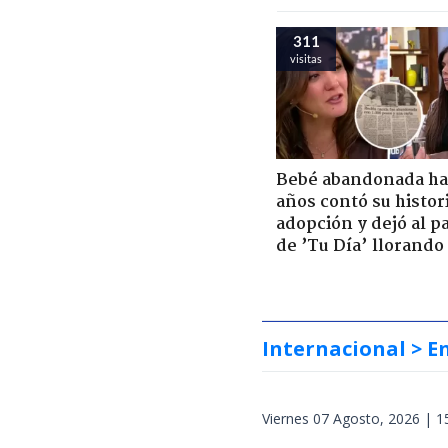
311
visitas
Bebé abandonada ha
años contó su histor
adopción y dejó al p
de ’Tu Día’ llorando
Internacional
> E
Viernes 07 Agosto, 2026 | 1