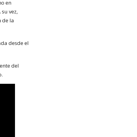
no en
su vez,
 de la
ada desde el
ente del
o.