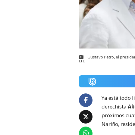
Gustavo Petro, el preside
EFE
Ya está todo l
derechista
Abe
próximos cuat
Nariño, resid