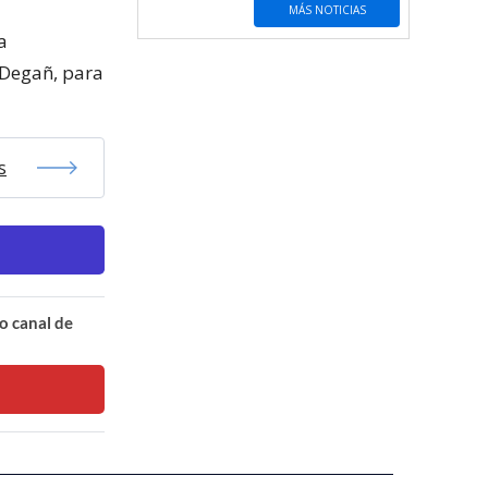
MÁS NOTICIAS
a
 Degañ, para
s
o canal de