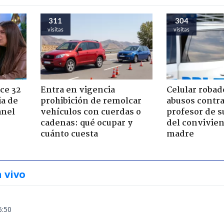
311
304
visitas
visitas
ce 32
Entra en vigencia
Celular robad
ia de
prohibición de remolcar
abusos contra
anel
vehículos con cuerdas o
profesor de s
cadenas: qué ocupar y
del convivien
cuánto cuesta
madre
n vivo
5:50