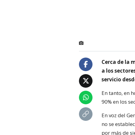
Cerca de la 
a los sector
servicio desd
En tanto, en 
90% en los se
En voz del Ge
no se establec
por más de si