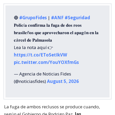
🔵
#GrupoFides
|
#ANF
#Seguridad
𝐏𝐨𝐥𝐢𝐜í𝐚 𝐜𝐨𝐧𝐟𝐢𝐫𝐦𝐚 𝐥𝐚 𝐟𝐮𝐠𝐚 𝐝𝐞 𝐝𝐨𝐬 𝐫𝐞𝐨𝐬
𝐛𝐫𝐚𝐬𝐢𝐥𝐞ñ𝐨𝐬 𝐪𝐮𝐞 𝐚𝐩𝐫𝐨𝐯𝐞𝐜𝐡𝐚𝐫𝐨𝐧 𝐞𝐥 𝐚𝐩𝐚𝐠ó𝐧 𝐞𝐧 𝐥𝐚
𝐜á𝐫𝐜𝐞𝐥 𝐝𝐞 𝐏𝐚𝐥𝐦𝐚𝐬𝐨𝐥𝐚
Lea la nota aquí 👉
https://t.co/EToSetIkVW
pic.twitter.com/YouYOXfmGs
— Agencia de Noticias Fides
(@noticiasfides)
August 5, 2026
La fuga de ambos reclusos se produce cuando,
según el Gobierno de Rodrigo Paz
, las