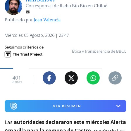
Hans Burrows
Corresponsal de Radio Bío Bío en Chiloé
Publicado por
Jean Valencia
Miércoles 05 Agosto, 2026 | 23:47
Seguimos criterios de
Ética y transparencia de BBCL
401
visitas
VER RESUMEN
Las
autoridades declararon este miércoles Alerta
Amarilla para la comuna de Castro
-región de Los