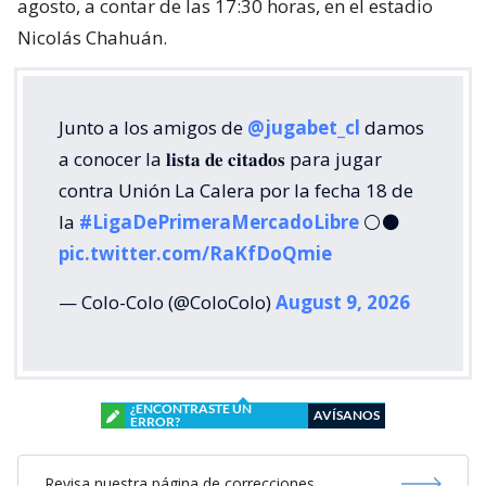
agosto, a contar de las 17:30 horas, en el estadio
Nicolás Chahuán.
Junto a los amigos de
@jugabet_cl
damos
a conocer la 𝐥𝐢𝐬𝐭𝐚 𝐝𝐞 𝐜𝐢𝐭𝐚𝐝𝐨𝐬 para jugar
contra Unión La Calera por la fecha 18 de
la
#LigaDePrimeraMercadoLibre
⚪⚫
pic.twitter.com/RaKfDoQmie
— Colo-Colo (@ColoColo)
August 9, 2026
¿ENCONTRASTE UN
AVÍSANOS
ERROR?
Revisa nuestra página de correcciones