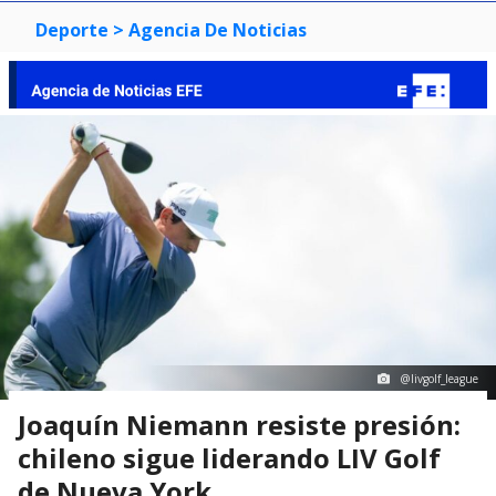
Deporte
> Agencia De Noticias
@livgolf_league
Joaquín Niemann resiste presión:
chileno sigue liderando LIV Golf
de Nueva York