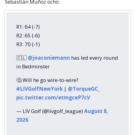
Sebastián Muñoz ocho.
R1: 64 (-7)
R2: 65 (-6)
R3: 70 (-1)
🇨🇱
@joaconiemann
has led every round
in Bedminster
🤔 Will he go wire-to-wire?
#LIVGolfNewYork
|
@TorqueGC_
pic.twitter.com/etmgceP7cV
— LIV Golf (@livgolf_league)
August 8,
2026