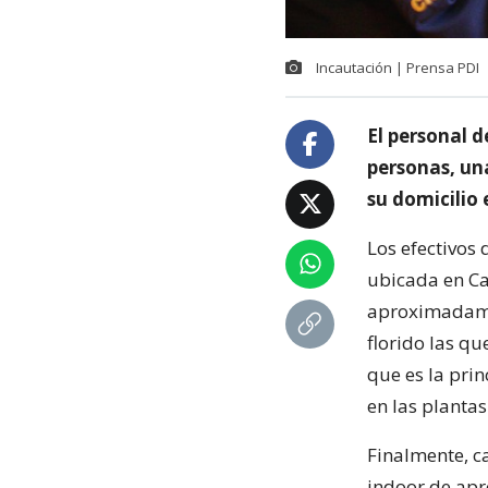
Incautación | Prensa PDI
El personal 
personas, un
su domicilio 
Los efectivos
ubicada en Ca
aproximadamen
florido las qu
que es la pri
en las plantas
Finalmente, c
indoor de apr