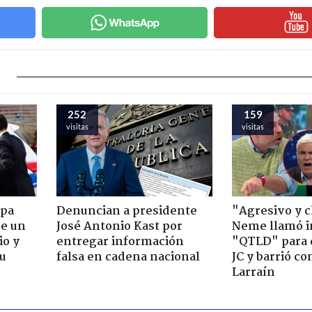
252
159
visitas
visitas
apa
Denuncian a presidente
"Agresivo y c
de un
José Antonio Kast por
Neme llamó i
io y
entregar información
"QTLD" para 
su
falsa en cadena nacional
JC y barrió co
Larraín