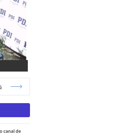
s
o canal de