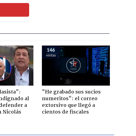
146
visitas
lasista":
"He grabado sus sucios
ndignado al
numeritos": el correo
defender a
extorsivo que llegó a
n Nicolás
cientos de fiscales