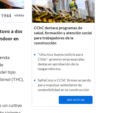
1944
visitas
CChC destaca programas de
etuvo a dos
salud, formación y atención social
para trabajadores de la
indoor en
construcción
"Una muy buena noticia para
ienda
Chile": gremios empresariales
de
destacan aprobación de la
megarreforma
del tipo
abinol (THC),
SalfaCorp y CChC firman acuerdo
para impulsar estándares de
sostenibilidad en la construcción
MÁS NOTICIAS
 un cultivo
do sistema