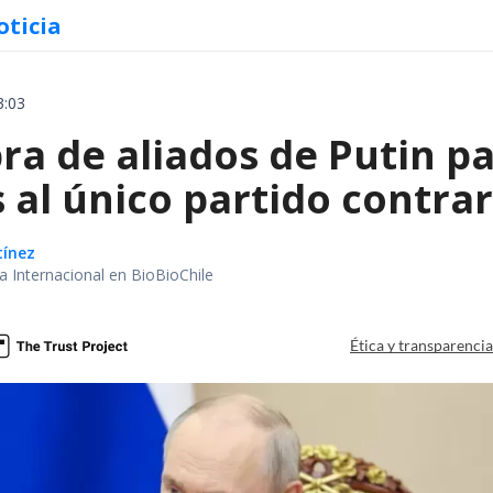
oticia
3:03
a de aliados de Putin par
 al único partido contrar
tínez
ea Internacional en BioBioChile
Ética y transparenci