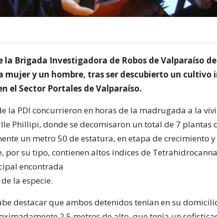
de la Brigada Investigadora de Robos de Valparaíso d
a mujer y un hombre, tras ser descubierto un cultivo 
en el Sector Portales de Valparaíso.
 de la PDI concurrieron en horas de la madrugada a la viv
lle Phillipi, donde se decomisaron un total de 7 plantas 
te un metro 50 de estatura, en etapa de crecimiento y 
e, por su tipo, contienen altos índices de Tetrahidrocann
ncipal encontrada
 de la especie.
abe destacar que ambos detenidos tenían en su domicilio
oximadamente 2,5 metros de alto, que tenía un sofistica