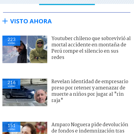
VISTO AHORA
Youtuber chileno que sobrevivió al
223
visitas
mortal accidente en montaña de
Perú rompe el silencio en sus
redes
Revelan identidad de empresario
216
visitas
preso por retener y amenazar de
muerte a niños por jugar al "rin
raja"
Amparo Noguera pide devolución
151
visitas
de fondos e indemnización tras