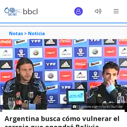
Notas >
Noticia
Jugadores argentinos en YouTube
Argentina busca cómo vulnerar el
cerrojo que opondrá Bolivia