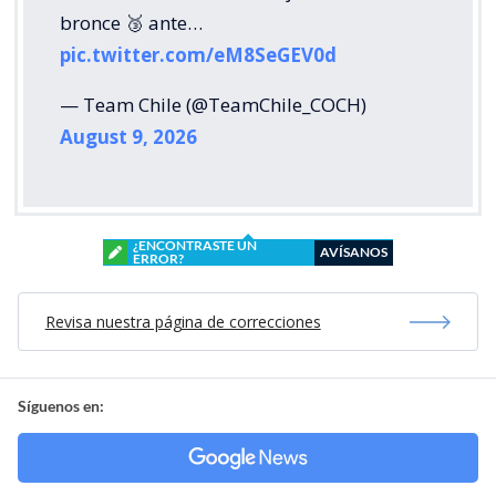
bronce 🥉 ante…
pic.twitter.com/eM8SeGEV0d
— Team Chile (@TeamChile_COCH)
August 9, 2026
¿ENCONTRASTE UN
AVÍSANOS
ERROR?
Revisa nuestra página de correcciones
Síguenos en: