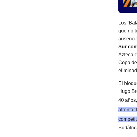
Los ‘Baf
que no t
ausencia
Sur como
Azteca c
Copa de 
elimina
El bloqu
Hugo Bro
40 años
afrontar
competi
Sudáfric