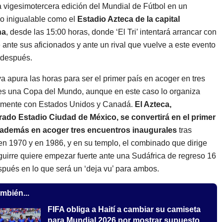
a vigesimotercera edición del Mundial de Fútbol en un
o inigualable como el
Estadio Azteca de la capital
na
, desde las 15:00 horas, donde ‘El Tri’ intentará arrancar con
 ante sus aficionados y ante un rival que vuelve a este evento
 después.
a apura las horas para ser el primer país en acoger en tres
s una Copa del Mundo, aunque en este caso lo organiza
amente con Estados Unidos y Canadá.
El Azteca,
ado Estadio Ciudad de México, se convertirá en el primer
 además en acoger tres encuentros inaugurales
tras
en 1970 y en 1986, y en su templo, el combinado que dirige
guirre quiere empezar fuerte ante una Sudáfrica de regreso 16
pués en lo que será un ‘deja vu’ para ambos.
mbién...
FIFA obliga a Haití a cambiar su camiseta
para Mundial 2026 por mostrar supuesto