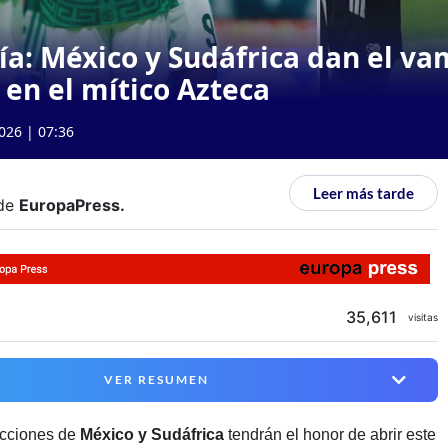
día: México y Sudáfrica dan el va
 en el mítico Azteca
026 | 07:36
Leer más tarde
de
EuropaPress
.
35,611
visitas
VER RESUMEN
ecciones de
México y Sudáfrica
tendrán el honor de abrir este