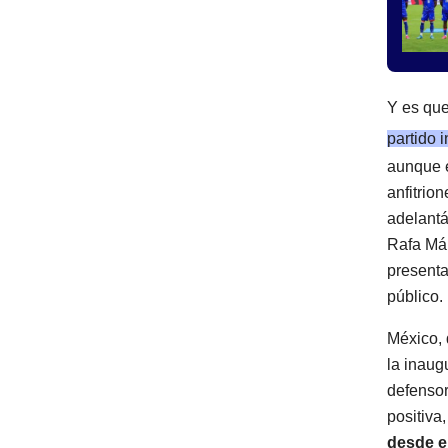
Y es que
partido 
aunque e
anfitrio
adelantá
Rafa Már
presenta
público.
México, 
la inaug
defensor
positiva
desde e