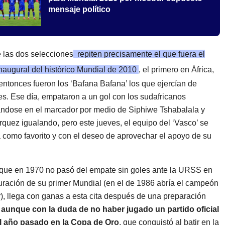
mensaje político
 las dos selecciones
repiten precisamente el que fuera el
inaugural del histórico Mundial de 2010
, el primero en África,
ntonces fueron los ‘Bafana Bafana’ los que ejercían de
nes. Ese día, empataron a un gol con los sudafricanos
ndose en el marcador por medio de Siphiwe Tshabalala y
quez igualando, pero este jueves, el equipo del ‘Vasco’ se
 como favorito y con el deseo de aprovechar el apoyo de su
que en 1970 no pasó del empate sin goles ante la URSS en
uración de su primer Mundial (en el de 1986 abría el campeón
), llega con ganas a esta cita después de una preparación
,
aunque con la duda de no haber jugado un partido oficial
l año pasado en la Copa de Oro
, que conquistó al batir en la