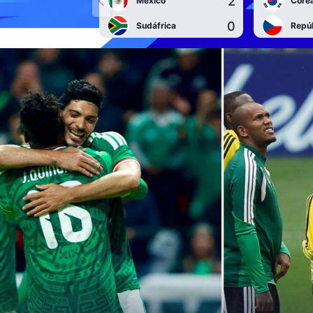
2
México
Corea
0
Sudáfrica
Repú