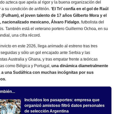
o azteca que apela al rigor y la buena organización del
y a su condición de anfitrión.
‘El Tri’ confía en el gol de Raúl
(Fulham), el joven talento de 17 años Gilberto Mora y el
, nacionalizado mexicano, Álvaro Fidalgo
, futbolista del
is. También está el veterano portero Guillermo Ochoa, en su
ndial, una cifra récord.
invicto en este 2026, llega animado al estreno tras tres
s seguidas y sólo un gol encajado ante Serbia y las
stas Australia y Ghana, y tras empatar frente a teóricas
as como Bélgica y Portugal,
una dinámica diametralmente
 a una Sudáfrica con muchas incógnitas por sus
dos.
mbién...
Incluidos los pasaportes: empresa que
organizó amistoso filtró datos personales
de selección Argentina