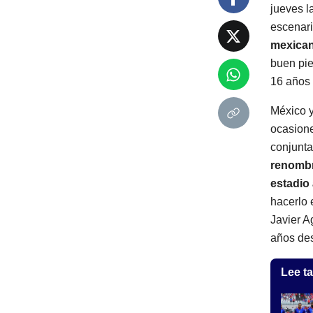
jueves l
escenari
mexica
buen pie
16 años
México y
ocasione
conjunt
renombr
estadio
hacerlo 
Javier A
años des
Lee ta