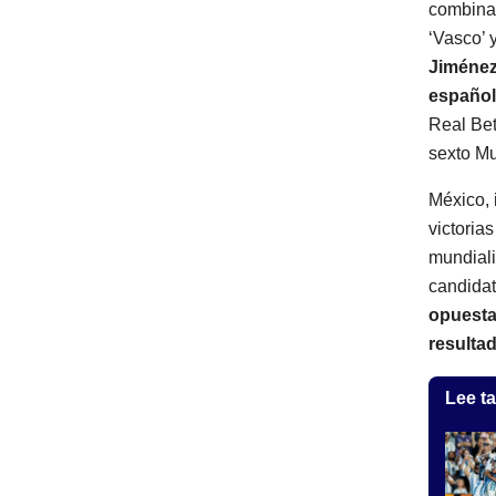
combinad
‘Vasco’ 
Jiménez 
español
Real Bet
sexto Mu
México, 
victoria
mundiali
candidat
opuesta
resulta
Lee ta