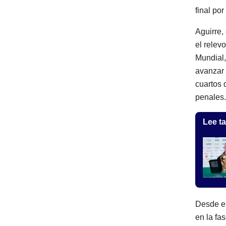
final po
Aguirre, 
el relev
Mundial,
avanzar 
cuartos 
penales.
Lee ta
Desde en
en la fa