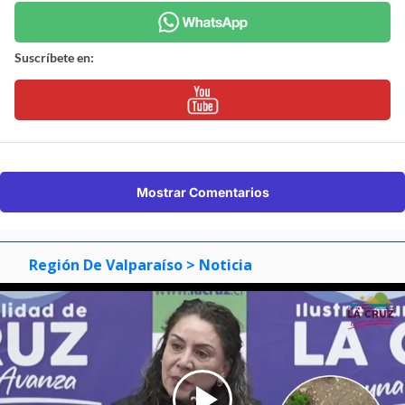
Suscríbete en:
Mostrar Comentarios
Región De Valparaíso
> Noticia