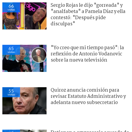
Sergio Rojas le dijo "gorreada" y
66
visitas
"analfabeta" a Pamela Díaz y ella
contestó: "Después pide
disculpas"
"Yo creo que mi tiempo pasó": la
65
visitas
reflexión de Antonio Vodanovic
sobre la nueva televisión
Quiroz anuncia comisión para
55
visitas
revisar Estatuto Administrativo y
adelanta nuevo subsecretario